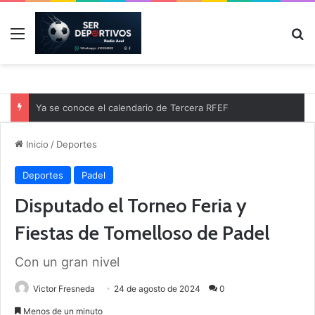
Menú
B
Ya se conoce el calendario de Tercera RFEF
Inicio
/
Deportes
Deportes
Padel
Disputado el Torneo Feria y
Fiestas de Tomelloso de Padel
Con un gran nivel
Victor Fresneda
24 de agosto de 2024
0
Menos de un minuto