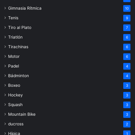
Gimnasia Rítmica
10
Tenis
9
Tiro al Plato
7
Triatlón
6
Tirachinas
6
Motor
6
Padel
4
Bádminton
4
Boxeo
3
Hockey
3
Squash
3
Mountain Bike
3
ducross
2
Hípica
1