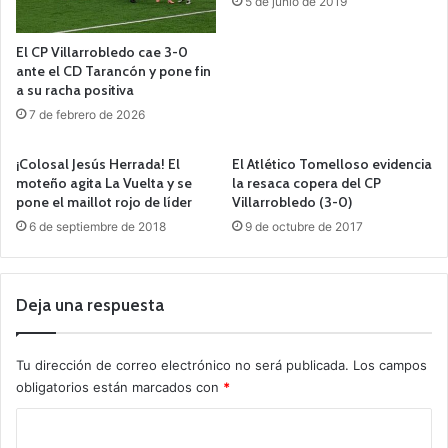
5 de junio de 2019
El CP Villarrobledo cae 3-0
ante el CD Tarancón y pone fin
a su racha positiva
7 de febrero de 2026
¡Colosal Jesús Herrada! El
El Atlético Tomelloso evidencia
moteño agita La Vuelta y se
la resaca copera del CP
pone el maillot rojo de líder
Villarrobledo (3-0)
6 de septiembre de 2018
9 de octubre de 2017
Deja una respuesta
Tu dirección de correo electrónico no será publicada.
Los campos
obligatorios están marcados con
*
C