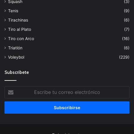
Squash
(3)
Tenis
(9)
Tirachinas
(6)
Tiro al Plato
(7)
Tiro con Arco
(16)
Triatlón
(6)
Voleybol
(229)
Subscribete
Escribe
tu
correo
electrónico