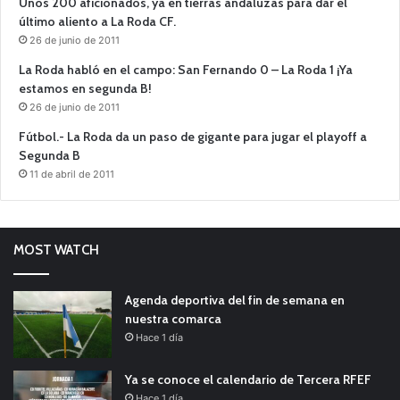
Unos 200 aficionados, ya en tierras andaluzas para dar el
último aliento a La Roda CF.
26 de junio de 2011
La Roda habló en el campo: San Fernando 0 – La Roda 1 ¡Ya
estamos en segunda B!
26 de junio de 2011
Fútbol.- La Roda da un paso de gigante para jugar el playoff a
Segunda B
11 de abril de 2011
MOST WATCH
Agenda deportiva del fin de semana en
nuestra comarca
Hace 1 día
Ya se conoce el calendario de Tercera RFEF
Hace 1 día