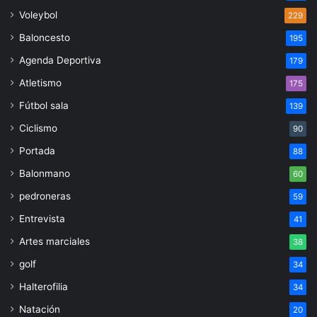
Voleybol
229
Baloncesto
195
Agenda Deportiva
179
Atletismo
175
Fútbol sala
139
Ciclismo
90
Portada
88
Balonmano
60
pedroneras
59
Entrevista
41
Artes marciales
38
golf
34
Halterofilia
34
Natación
20