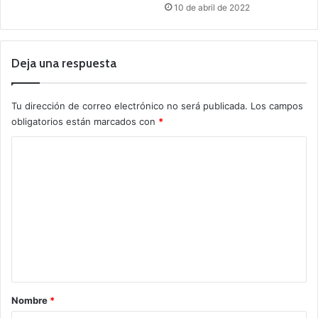
10 de abril de 2022
Deja una respuesta
Tu dirección de correo electrónico no será publicada.
Los campos
obligatorios están marcados con
*
C
o
m
e
n
t
a
r
Nombre
*
i