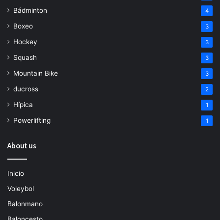
Bádminton
4
Boxeo
3
Hockey
3
Squash
3
Mountain Bike
3
ducross
2
Hípica
1
Powerlifting
1
About us
Inicio
Voleybol
Balonmano
Baloncesto