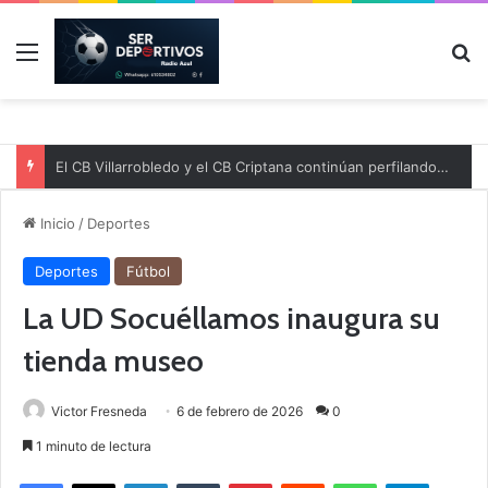
Menú
B
El CB Villarrobledo y el CB Criptana continúan perfilando sus plantillas
Inicio
/
Deportes
Deportes
Fútbol
La UD Socuéllamos inaugura su
tienda museo
Victor Fresneda
6 de febrero de 2026
0
1 minuto de lectura
Facebook
X
LinkedIn
Tumblr
Pinterest
Reddit
WhatsApp
Telegram