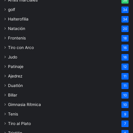
38
golf
34
Halterofilia
34
Natación
20
Frontenis
18
Tiro con Arco
16
Judo
16
Patinaje
12
Ajedrez
11
Duatlón
11
Billar
10
Gimnasia Rítmica
10
Tenis
9
Tiro al Plato
7
Triatlón