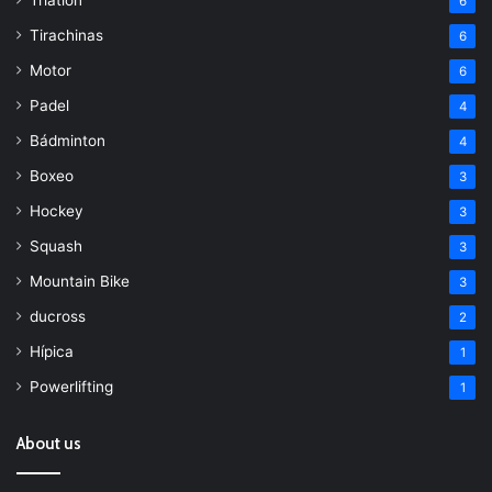
6
Tirachinas
6
Motor
6
Padel
4
Bádminton
4
Boxeo
3
Hockey
3
Squash
3
Mountain Bike
3
ducross
2
Hípica
1
Powerlifting
1
About us