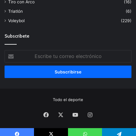
Tiro con Arco
(16)
Triatlón
(6)
Voleybol
(229)
Subscribete
Escribe
tu
correo
electrónico
Todo el deporte
Facebook
X
YouTube
Instagram