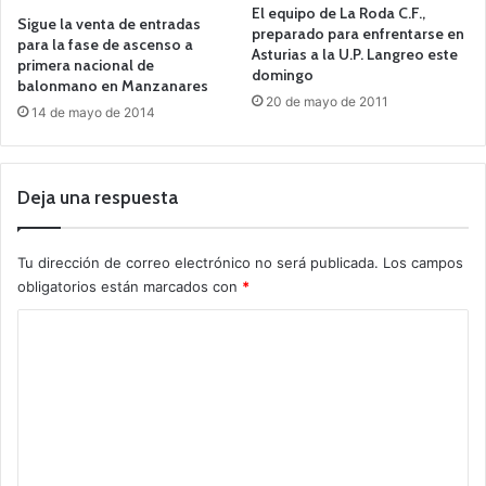
El equipo de La Roda C.F.,
Sigue la venta de entradas
preparado para enfrentarse en
para la fase de ascenso a
Asturias a la U.P. Langreo este
primera nacional de
domingo
balonmano en Manzanares
20 de mayo de 2011
14 de mayo de 2014
Deja una respuesta
Tu dirección de correo electrónico no será publicada.
Los campos
obligatorios están marcados con
*
C
o
m
e
n