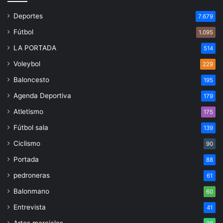
Deportes
7.679
Fútbol
1.095
LA PORTADA
514
Voleybol
229
Baloncesto
195
Agenda Deportiva
179
Atletismo
175
Fútbol sala
139
Ciclismo
90
Portada
88
pedroneras
61
Balonmano
60
Entrevista
41
Artes marciales