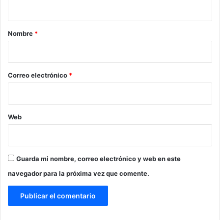
t
a
r
Nombre
*
i
o
*
Correo electrónico
*
Web
Guarda mi nombre, correo electrónico y web en este
navegador para la próxima vez que comente.