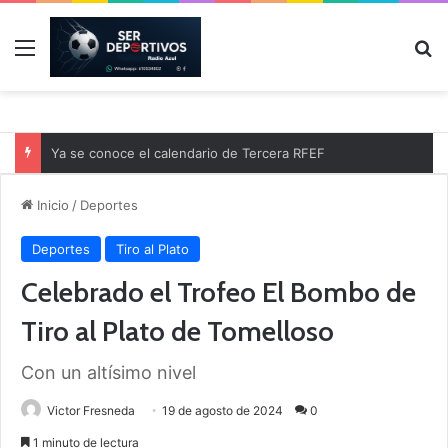
Menú
B
Ya se conoce el calendario de Tercera RFEF
Inicio
/
Deportes
Deportes
Tiro al Plato
Celebrado el Trofeo El Bombo de
Tiro al Plato de Tomelloso
Con un altísimo nivel
Victor Fresneda
19 de agosto de 2024
0
1 minuto de lectura