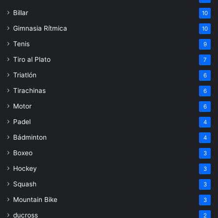
Billar
10
Gimnasia Rítmica
10
Tenis
9
Tiro al Plato
7
Triatlón
6
Tirachinas
6
Motor
6
Padel
4
Bádminton
4
Boxeo
3
Hockey
3
Squash
3
Mountain Bike
3
ducross
2