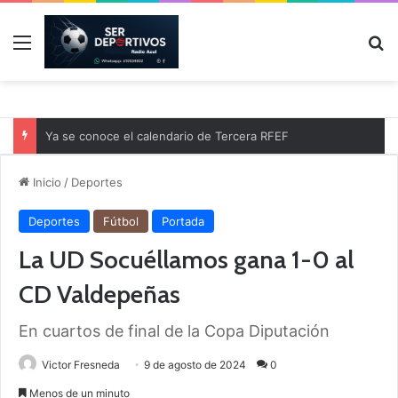
Menú
B
Ya se conoce el calendario de Tercera RFEF
Inicio
/
Deportes
Deportes
Fútbol
Portada
La UD Socuéllamos gana 1-0 al
CD Valdepeñas
En cuartos de final de la Copa Diputación
Victor Fresneda
9 de agosto de 2024
0
Menos de un minuto