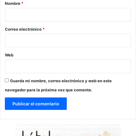
r
Nombre
*
i
o
*
Correo electrónico
*
Web
Guarda mi nombre, correo electrónico y web en este
navegador para la próxima vez que comente.