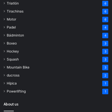
Triatlón
6
Tirachinas
6
Motor
6
Padel
4
Bádminton
4
Boxeo
3
Hockey
3
Squash
3
Mountain Bike
3
ducross
2
Hípica
1
Powerlifting
1
About us