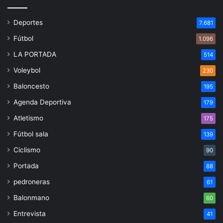
Deportes
7.681
Fútbol
1.096
LA PORTADA
514
Voleybol
230
Baloncesto
195
Agenda Deportiva
179
Atletismo
175
Fútbol sala
139
Ciclismo
90
Portada
88
pedroneras
61
Balonmano
60
Entrevista
41