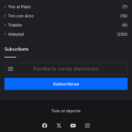
Tiro al Plato
(7)
Tiro con Arco
(16)
Triatlón
(6)
Voleybol
(230)
Subscribete
Escribe
tu
correo
electrónico
Todo el deporte
Facebook
X
YouTube
Instagram