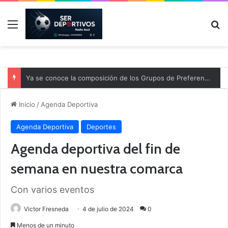
Menú
B
Ya se conoce la composición de los Grupos de Preferente y el calendario
Inicio
/
Agenda Deportiva
Agenda Deportiva
Deportes
Agenda deportiva del fin de
semana en nuestra comarca
Con varios eventos
Victor Fresneda
4 de julio de 2024
0
Menos de un minuto