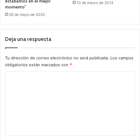
estábamos en el mejor
10 de marzo de 2014
momento”
26 de mayo de 2020
Deja una respuesta
Tu dirección de correo electrónico no será publicada.
Los campos
obligatorios están marcados con
*
C
o
m
e
n
t
a