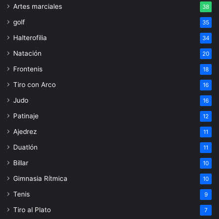
Artes marciales
38
golf
35
Halterofilia
34
Natación
20
Frontenis
18
Tiro con Arco
16
Judo
16
Patinaje
12
Ajedrez
11
Duatlón
11
Billar
10
Gimnasia Rítmica
10
Tenis
9
Tiro al Plato
7