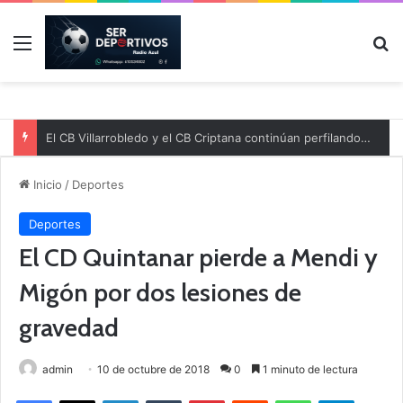
Menú
B
El CB Villarrobledo y el CB Criptana continúan perfilando sus plantillas
Inicio
/
Deportes
Deportes
El CD Quintanar pierde a Mendi y
Migón por dos lesiones de
gravedad
admin
10 de octubre de 2018
0
1 minuto de lectura
Facebook
X
LinkedIn
Tumblr
Pinterest
Reddit
WhatsApp
Telegram