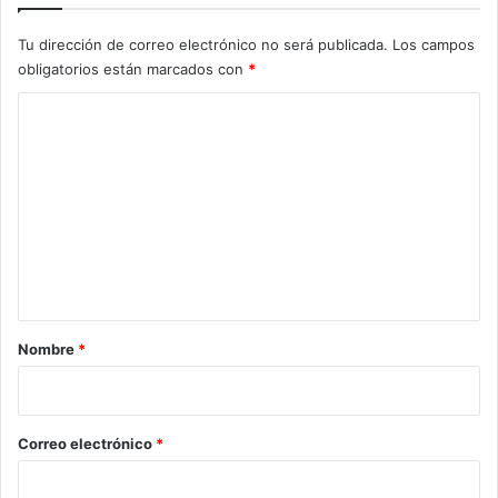
Tu dirección de correo electrónico no será publicada.
Los campos
obligatorios están marcados con
*
C
o
m
e
n
t
a
r
Nombre
*
i
o
*
Correo electrónico
*