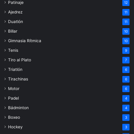
Patinaje
12
Ajedrez
11
Duatlón
11
Billar
10
Gimnasia Rítmica
10
Tenis
9
Tiro al Plato
7
Triatlón
6
Tirachinas
6
Motor
6
Padel
4
Bádminton
4
Boxeo
3
Hockey
3