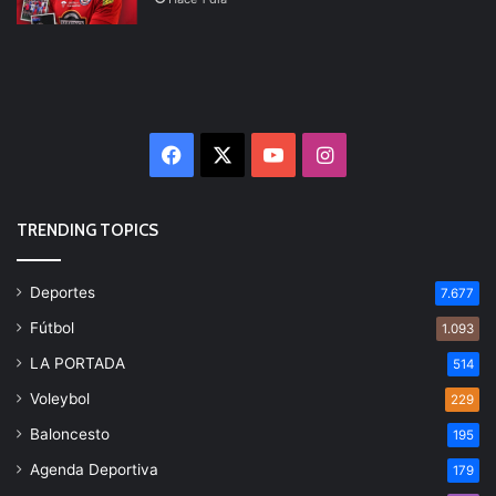
Facebook
X
YouTube
Instagram
TRENDING TOPICS
Deportes
7.677
Fútbol
1.093
LA PORTADA
514
Voleybol
229
Baloncesto
195
Agenda Deportiva
179