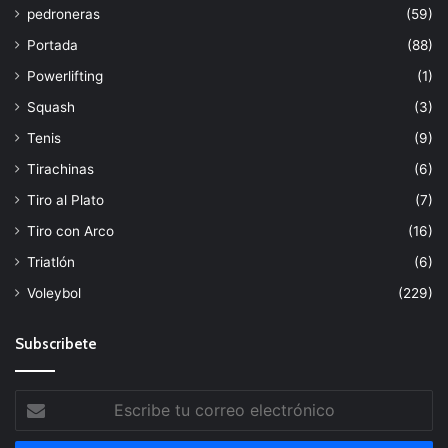
pedroneras
(59)
Portada
(88)
Powerlifting
(1)
Squash
(3)
Tenis
(9)
Tirachinas
(6)
Tiro al Plato
(7)
Tiro con Arco
(16)
Triatlón
(6)
Voleybol
(229)
Subscribete
Escribe
tu
correo