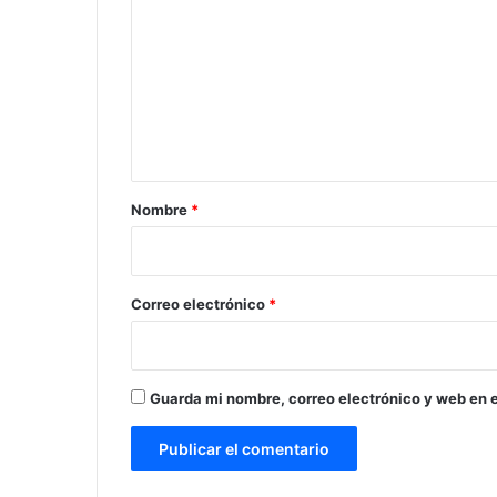
o
m
e
n
t
a
r
Nombre
*
i
o
*
Correo electrónico
*
Guarda mi nombre, correo electrónico y web en 