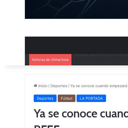
Noticias de última hora
Ya se conoce el calendario d
Inicio
/
Deportes
/
Ya se conoce cuando empezará 
Deportes
Fútbol
LA PORTADA
Ya se conoce cuan