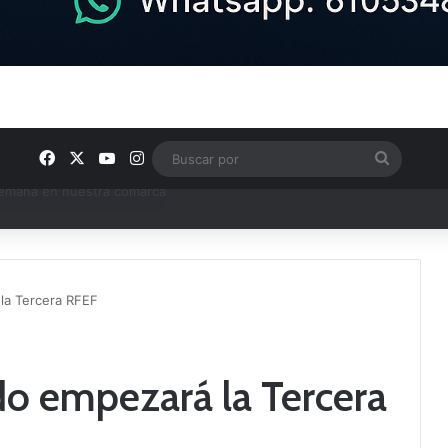
Facebook
X
YouTube
Instagram
Buscar
por
e Tercera RFEF
la Tercera RFEF
do empezará la Tercera