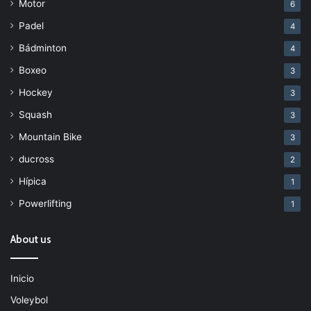
Motor
6
Padel
4
Bádminton
4
Boxeo
3
Hockey
3
Squash
3
Mountain Bike
3
ducross
2
Hípica
1
Powerlifting
1
About us
Inicio
Voleybol