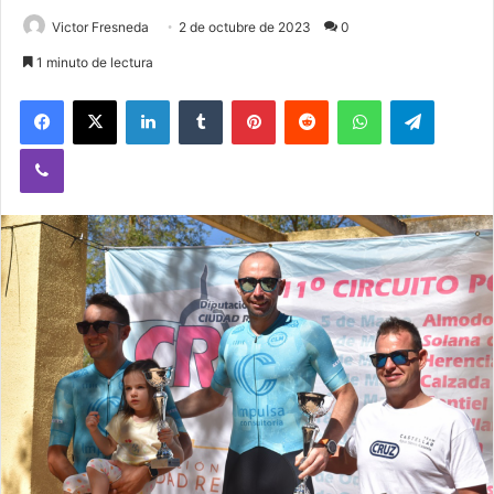
Victor Fresneda
2 de octubre de 2023
0
1 minuto de lectura
Facebook
X
LinkedIn
Tumblr
Pinterest
Reddit
WhatsApp
Telegram
Viber