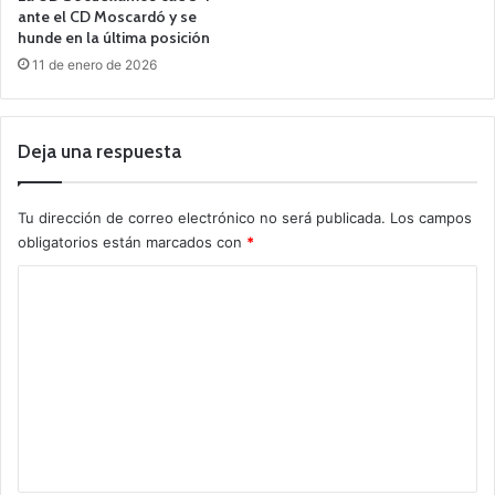
ante el CD Moscardó y se
hunde en la última posición
11 de enero de 2026
Deja una respuesta
Tu dirección de correo electrónico no será publicada.
Los campos
obligatorios están marcados con
*
C
o
m
e
n
t
a