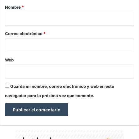
r
Nombre
*
i
o
*
Correo electrónico
*
Web
Guarda mi nombre, correo electrónico y web en este
navegador para la próxima vez que comente.