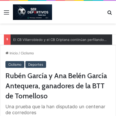
Menú
B
El CB Villarrobledo y el CB Criptana continúan perfilando sus plantillas
Inicio
/
Ciclismo
Ciclismo
Deportes
Rubén García y Ana Belén García
Antequera, ganadores de la BTT
de Tomelloso
Una prueba que la han disputado un centenar
de corredores