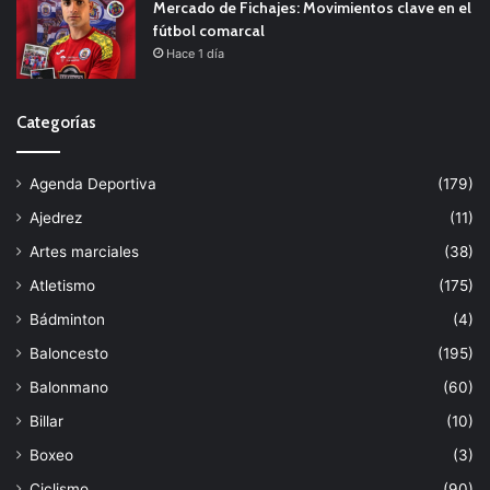
Mercado de Fichajes: Movimientos clave en el
fútbol comarcal
Hace 1 día
Categorías
Agenda Deportiva
(179)
Ajedrez
(11)
Artes marciales
(38)
Atletismo
(175)
Bádminton
(4)
Baloncesto
(195)
Balonmano
(60)
Billar
(10)
Boxeo
(3)
Ciclismo
(90)