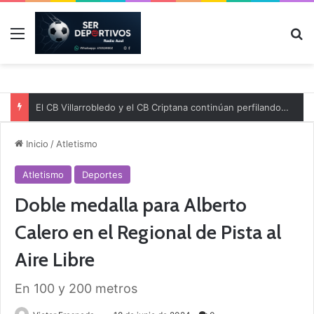
Menú
B
El CB Villarrobledo y el CB Criptana continúan perfilando sus plantillas
Inicio
/
Atletismo
Atletismo
Deportes
Doble medalla para Alberto
Calero en el Regional de Pista al
Aire Libre
En 100 y 200 metros