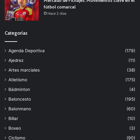
Mercado de Fichajes: Movimientos clave en el
fútbol comarcal
Hace 2 días
Categorías
Agenda Deportiva
(179)
Ajedrez
(11)
Artes marciales
(38)
Atletismo
(175)
Bádminton
(4)
Baloncesto
(195)
Balonmano
(60)
Billar
(10)
Boxeo
(3)
Ciclismo
(90)