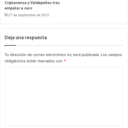
Criptanense y Valdepeñas tras
empatar a cero
27 de septiembre de 2021
Deja una respuesta
Tu dirección de correo electrónico no será publicada.
Los campos
obligatorios están marcados con
*
C
o
m
e
n
t
a