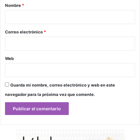
r
Nombre
*
i
o
*
Correo electrónico
*
Web
Guarda mi nombre, correo electrónico y web en este
navegador para la próxima vez que comente.