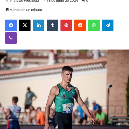
Victor Fresneda
18 de junio de 2024
0
Menos de un minuto
Facebook
X
LinkedIn
Tumblr
Pinterest
Reddit
WhatsApp
Telegram
Viber