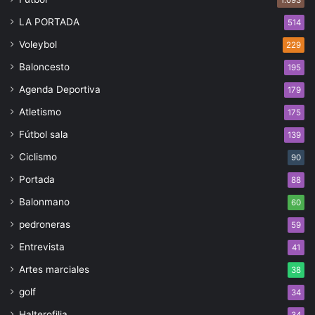
LA PORTADA
514
Voleybol
229
Baloncesto
195
Agenda Deportiva
179
Atletismo
175
Fútbol sala
139
Ciclismo
90
Portada
88
Balonmano
60
pedroneras
59
Entrevista
41
Artes marciales
38
golf
34
Halterofilia
34