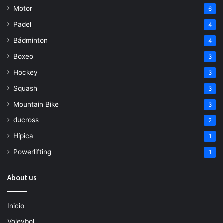
Motor
6
Padel
4
Bádminton
4
Boxeo
3
Hockey
3
Squash
3
Mountain Bike
3
ducross
2
Hípica
1
Powerlifting
1
About us
Inicio
Voleybol