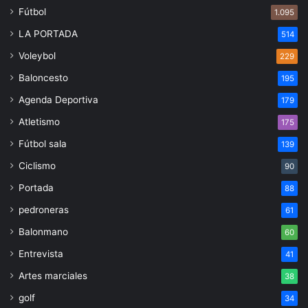
Fútbol
1.095
LA PORTADA
514
Voleybol
229
Baloncesto
195
Agenda Deportiva
179
Atletismo
175
Fútbol sala
139
Ciclismo
90
Portada
88
pedroneras
61
Balonmano
60
Entrevista
41
Artes marciales
38
golf
34