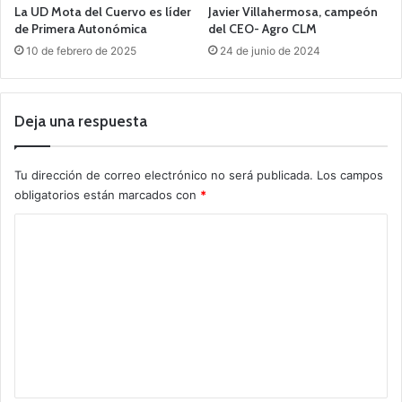
La UD Mota del Cuervo es líder
Javier Villahermosa, campeón
de Primera Autonómica
del CEO- Agro CLM
10 de febrero de 2025
24 de junio de 2024
Deja una respuesta
Tu dirección de correo electrónico no será publicada.
Los campos
obligatorios están marcados con
*
C
o
m
e
n
t
a