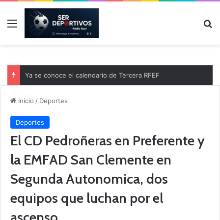
Menú
B
Ya se conoce el calendario de Tercera RFEF
Inicio
/
Deportes
Deportes
El CD Pedroñeras en Preferente y
la EMFAD San Clemente en
Segunda Autonomica, dos
equipos que luchan por el
ascenso