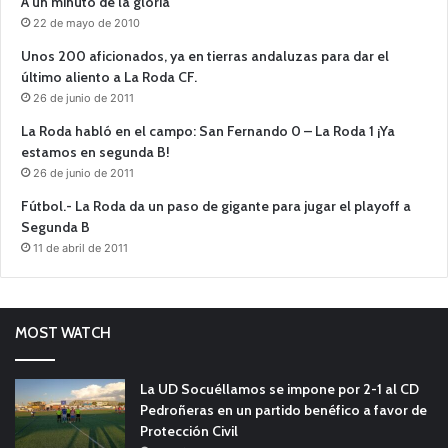
A un minuto de la gloria
22 de mayo de 2010
Unos 200 aficionados, ya en tierras andaluzas para dar el
último aliento a La Roda CF.
26 de junio de 2011
La Roda habló en el campo: San Fernando 0 – La Roda 1 ¡Ya
estamos en segunda B!
26 de junio de 2011
Fútbol.- La Roda da un paso de gigante para jugar el playoff a
Segunda B
11 de abril de 2011
MOST WATCH
La UD Socuéllamos se impone por 2-1 al CD
Pedroñeras en un partido benéfico a favor de
Protección Civil