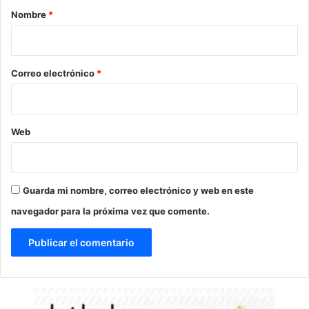
r
Nombre
*
i
o
*
Correo electrónico
*
Web
Guarda mi nombre, correo electrónico y web en este
navegador para la próxima vez que comente.