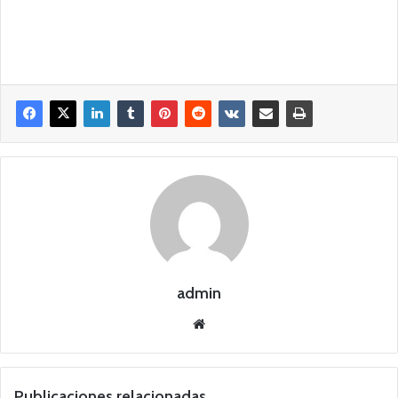
admin
Siti
o
we
b
Publicaciones relacionadas