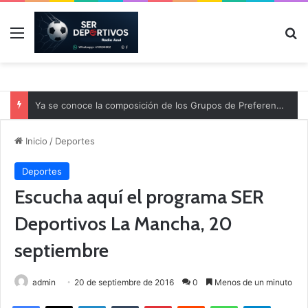
Menú
B
Ya se conoce la composición de los Grupos de Preferente y el calendario
Inicio
/
Deportes
Deportes
Escucha aquí el programa SER
Deportivos La Mancha, 20
septiembre
admin
20 de septiembre de 2016
0
Menos de un minuto
Facebook
X
LinkedIn
Tumblr
Pinterest
Reddit
WhatsApp
Telegram