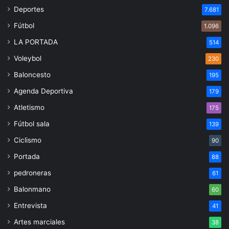
Deportes
7.681
Fútbol
1.096
LA PORTADA
514
Voleybol
230
Baloncesto
195
Agenda Deportiva
179
Atletismo
175
Fútbol sala
139
Ciclismo
90
Portada
88
pedroneras
61
Balonmano
60
Entrevista
41
Artes marciales
38