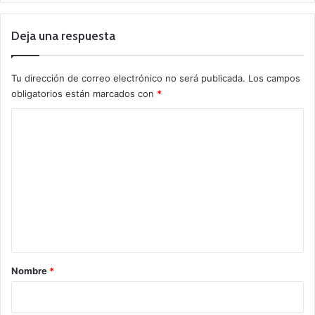
Deja una respuesta
Tu dirección de correo electrónico no será publicada.
Los campos
obligatorios están marcados con
*
C
o
m
e
n
t
a
r
Nombre
*
i
o