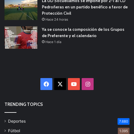
La UD Socuéllamos se impone por 2-1 al CD
Pedroñeras en un partido benéfico a favor de
Protección Civil
Hace 24 horas
Ya se conoce la composición de los Grupos
de Preferente y el calendario
Hace 1 día
Facebook
X
YouTube
Instagram
TRENDING TOPICS
Deportes
7.680
Fútbol
1.095