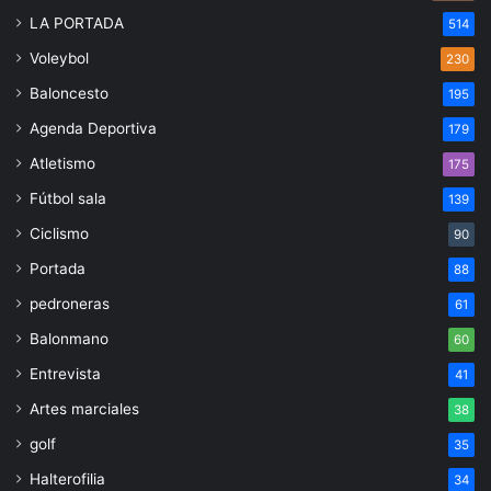
LA PORTADA
514
Voleybol
230
Baloncesto
195
Agenda Deportiva
179
Atletismo
175
Fútbol sala
139
Ciclismo
90
Portada
88
pedroneras
61
Balonmano
60
Entrevista
41
Artes marciales
38
golf
35
Halterofilia
34