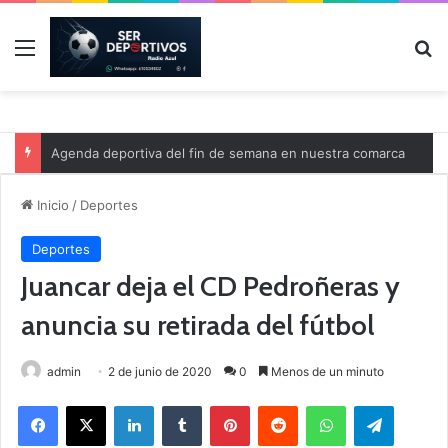
Menú
B
Agenda deportiva del fin de semana en nuestra comarca
Inicio
/
Deportes
Deportes
Juancar deja el CD Pedroñeras y
anuncia su retirada del fútbol
admin
2 de junio de 2020
0
Menos de un minuto
Facebook
X
LinkedIn
Tumblr
Pinterest
Reddit
WhatsApp
Telegram