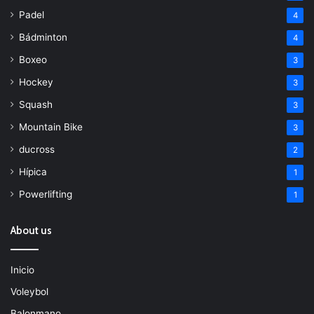
Padel
4
Bádminton
4
Boxeo
3
Hockey
3
Squash
3
Mountain Bike
3
ducross
2
Hípica
1
Powerlifting
1
About us
Inicio
Voleybol
Balonmano