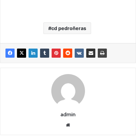
cd pedroñeras
admin
Siti
o