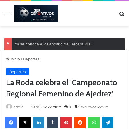
Menú
B
Ya se conoce el calendario de Tercera RFEF
Inicio
/
Deportes
Deportes
La Roda celebra el ‘Campeonato
Regional Femenino de Ajedrez’
admin
19 de julio de 2012
0
1 minuto de lectura
Facebook
X
LinkedIn
Tumblr
Pinterest
Reddit
WhatsApp
Telegram