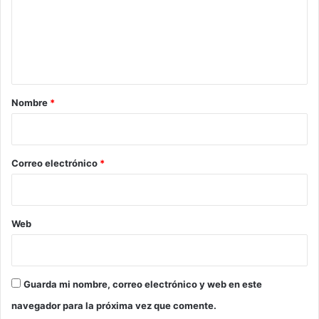
e
n
t
a
r
Nombre
*
i
o
*
Correo electrónico
*
Web
Guarda mi nombre, correo electrónico y web en este
navegador para la próxima vez que comente.