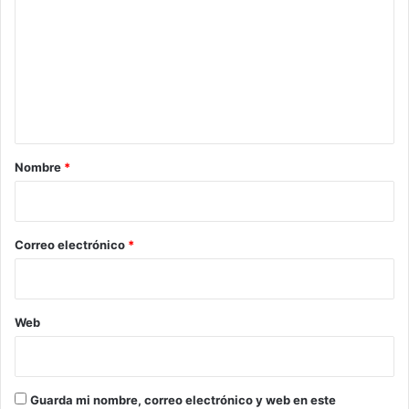
m
e
n
t
a
r
Nombre
*
i
o
*
Correo electrónico
*
Web
Guarda mi nombre, correo electrónico y web en este