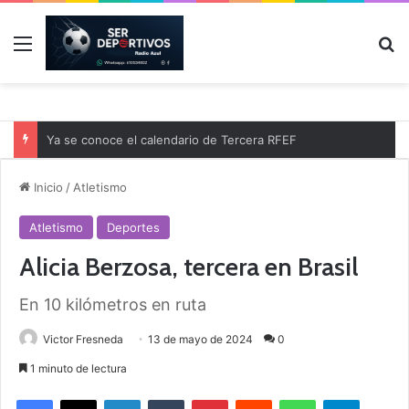
Menú
B
Ya se conoce el calendario de Tercera RFEF
Inicio
/
Atletismo
Atletismo
Deportes
Alicia Berzosa, tercera en Brasil
En 10 kilómetros en ruta
Victor Fresneda
13 de mayo de 2024
0
1 minuto de lectura
Facebook
X
LinkedIn
Tumblr
Pinterest
Reddit
WhatsApp
Telegram