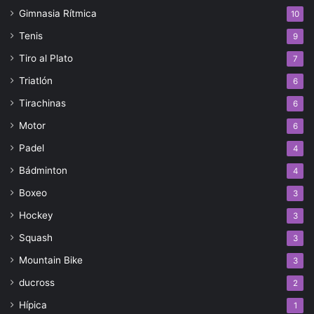
Gimnasia Rítmica
10
Tenis
9
Tiro al Plato
7
Triatlón
6
Tirachinas
6
Motor
6
Padel
4
Bádminton
4
Boxeo
3
Hockey
3
Squash
3
Mountain Bike
3
ducross
2
Hípica
1