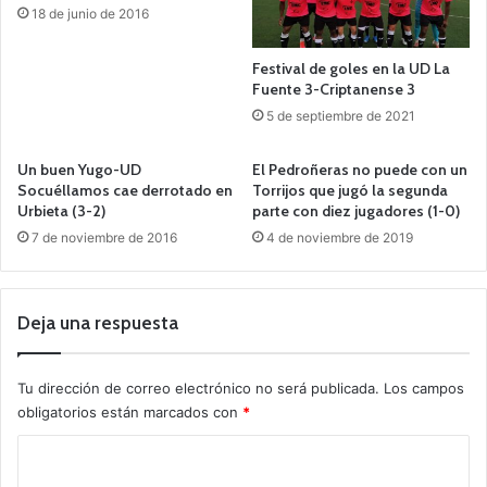
18 de junio de 2016
Festival de goles en la UD La
Fuente 3-Criptanense 3
5 de septiembre de 2021
Un buen Yugo-UD
El Pedroñeras no puede con un
Socuéllamos cae derrotado en
Torrijos que jugó la segunda
Urbieta (3-2)
parte con diez jugadores (1-0)
7 de noviembre de 2016
4 de noviembre de 2019
Deja una respuesta
Tu dirección de correo electrónico no será publicada.
Los campos
obligatorios están marcados con
*
C
o