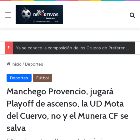
Menú
B
Ya se conoce la composición de los Grupos de Preferente y el calendario
Inicio
/
Deportes
Deportes
Fútbol
Manchego Provencio, jugará
Playoff de ascenso, la UD Mota
del Cuervo, no y el Munera CF se
salva