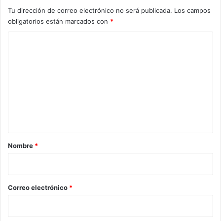
Tu dirección de correo electrónico no será publicada.
Los campos
obligatorios están marcados con
*
C
o
m
e
n
t
a
r
Nombre
*
i
o
*
Correo electrónico
*