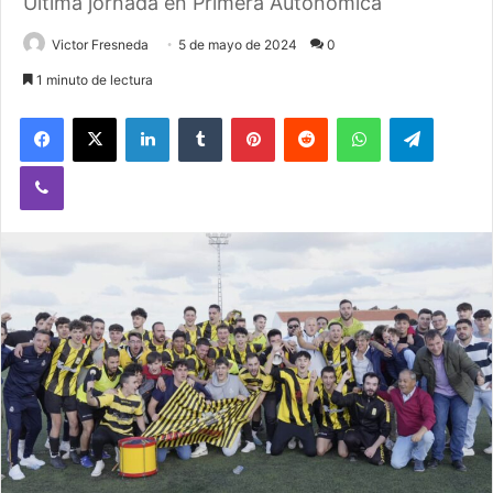
Última jornada en Primera Autonómica
Victor Fresneda
5 de mayo de 2024
0
1 minuto de lectura
Facebook
X
LinkedIn
Tumblr
Pinterest
Reddit
WhatsApp
Telegram
Viber