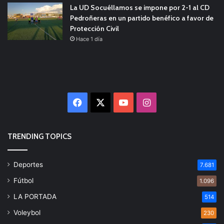
La UD Socuéllamos se impone por 2-1 al CD
Pedroñeras en un partido benéfico a favor de
Protección Civil
Hace 1 día
Facebook
X
YouTube
Instagram
TRENDING TOPICS
Deportes
7.681
Fútbol
1.096
LA PORTADA
514
Voleybol
230