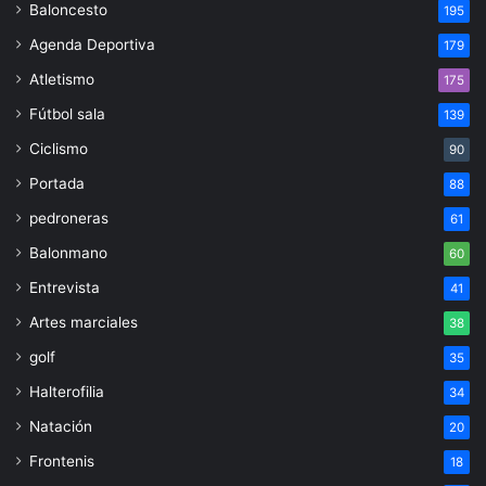
Baloncesto
195
Agenda Deportiva
179
Atletismo
175
Fútbol sala
139
Ciclismo
90
Portada
88
pedroneras
61
Balonmano
60
Entrevista
41
Artes marciales
38
golf
35
Halterofilia
34
Natación
20
Frontenis
18