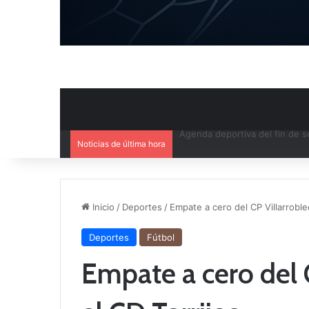
Noticias de última hora
Ya se conoce el calendario d
Inicio
/
Deportes
/
Empate a cero del CP Villarroble
Deportes
Fútbol
Empate a cero del 