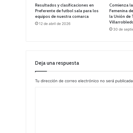
Resultados y clasificaciones en
Comienza la
Preferente de futbol sala para los
Femenina de
equipos de nuestra comarca
la Unión de 
Villarrobled
12 de abril de 2026
30 de septi
Deja una respuesta
Tu dirección de correo electrónico no será publicada
C
o
m
e
n