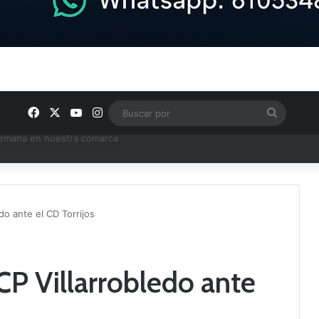
Facebook
X
YouTube
Instagram
Buscar
por
e Tercera RFEF
do ante el CD Torrijos
CP Villarrobledo ante