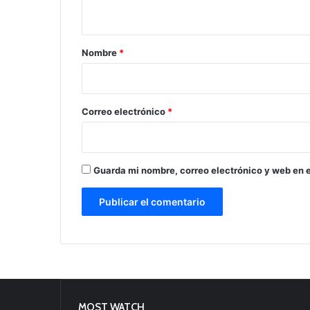
t
a
r
Nombre
*
i
o
*
Correo electrónico
*
Guarda mi nombre, correo electrónico y web en 
MOST WATCH