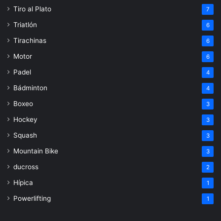
Tiro al Plato
7
Triatlón
6
Tirachinas
6
Motor
6
Padel
4
Bádminton
4
Boxeo
3
Hockey
3
Squash
3
Mountain Bike
3
ducross
2
Hípica
1
Powerlifting
1