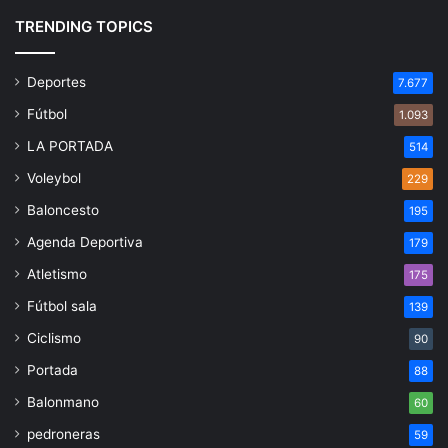
TRENDING TOPICS
Deportes
7.677
Fútbol
1.093
LA PORTADA
514
Voleybol
229
Baloncesto
195
Agenda Deportiva
179
Atletismo
175
Fútbol sala
139
Ciclismo
90
Portada
88
Balonmano
60
pedroneras
59