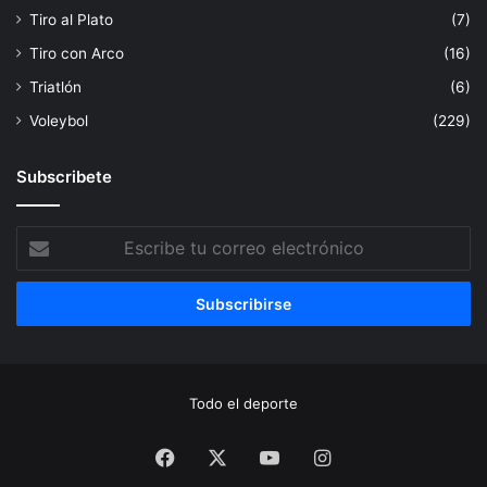
Tiro al Plato
(7)
Tiro con Arco
(16)
Triatlón
(6)
Voleybol
(229)
Subscribete
Escribe
tu
correo
electrónico
Todo el deporte
Facebook
X
YouTube
Instagram