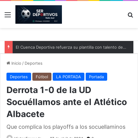
Menú
B
El Cuenca Deportiva refuerza su plantilla con talento de la comarca
Inicio
/
Deportes
Deportes
Fútbol
LA PORTADA
Portada
Derrota 1-0 de la UD
Socuéllamos ante el Atlético
Albacete
Que complica los playoffs a los socuellaminos