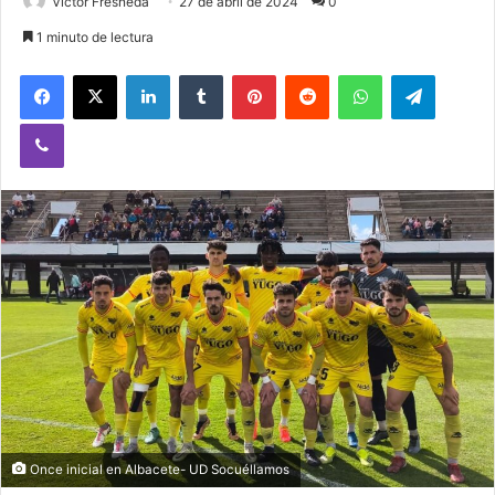
Victor Fresneda
27 de abril de 2024
0
1 minuto de lectura
Facebook
X
LinkedIn
Tumblr
Pinterest
Reddit
WhatsApp
Telegram
Viber
Once inicial en Albacete- UD Socuéllamos