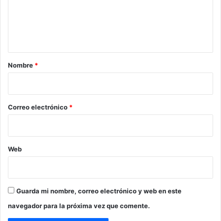
e
n
t
a
r
Nombre
*
i
o
*
Correo electrónico
*
Web
Guarda mi nombre, correo electrónico y web en este
navegador para la próxima vez que comente.