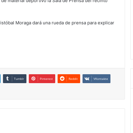
de material deportivo la Sala de Prensa del recinto
ristóbal Moraga dará una rueda de prensa para explicar
Tumblr
Pinterest
Reddit
VKontakte