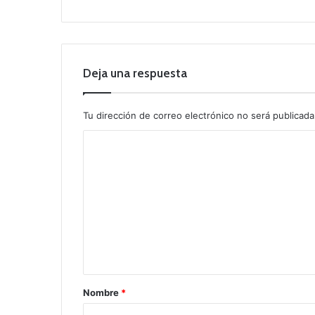
Deja una respuesta
Tu dirección de correo electrónico no será publicada
C
o
m
e
n
t
a
r
Nombre
*
i