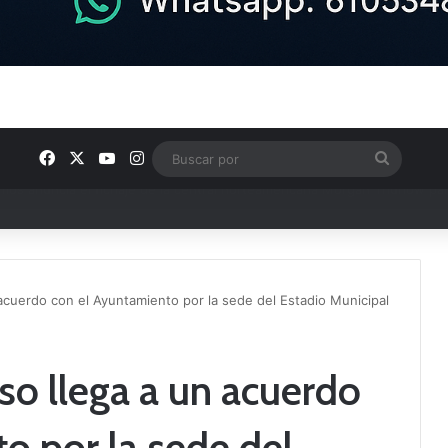
Facebook
X
YouTube
Instagram
Buscar
por
u plantilla con talento de la comarca
 acuerdo con el Ayuntamiento por la sede del Estadio Municipal
so llega a un acuerdo
o por la sede del