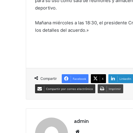
para su uso como sala de reuniones y almacén 
deportivo.
Mañana miércoles a las 18:30, el presidente C
los detalles del acuerdo.»
Compartir
Facebook
X
LinkedIn
Compartir por correo electrónico
Imprimir
admin
Siti