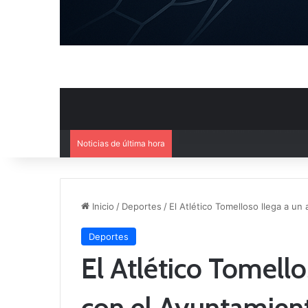
Noticias de última hora
El Cuenca Deportiva refuerza s
Inicio
/
Deportes
/
El Atlético Tomelloso llega a un
Deportes
El Atlético Tomello
con el Ayuntamient