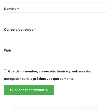
r
Nombre
*
i
o
*
Correo electrónico
*
Web
Guarda mi nombre, correo electrónico y web en este
navegador para la próxima vez que comente.