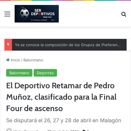
Menú
B
Ya se conoce la composición de los Grupos de Preferente y el calendario
Inicio
/
Balonmano
Balonmano
Deportes
El Deportivo Retamar de Pedro
Muñoz, clasificado para la Final
Four de ascenso
Se disputará el 26, 27 y 28 de abril en Malagón