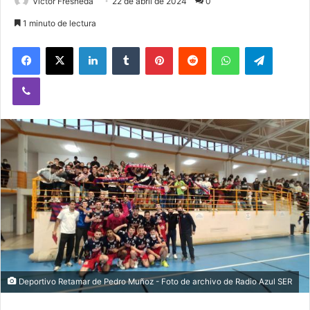
Victor Fresneda
22 de abril de 2024
0
1 minuto de lectura
Facebook
X
LinkedIn
Tumblr
Pinterest
Reddit
WhatsApp
Telegram
Viber
Deportivo Retamar de Pedro Muñoz - Foto de archivo de Radio Azul SER