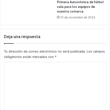
Primera Autonómica de fútbol
sala para los equipos de
nuestra comarca
10 de noviembre de 2024
Deja una respuesta
Tu dirección de correo electrónico no será publicada.
Los campos
obligatorios están marcados con
*
C
o
m
e
n
t
a