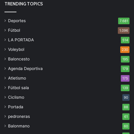
TRENDING TOPICS
Deportes
7.681
Fútbol
1.096
LA PORTADA
514
Voleybol
230
Baloncesto
195
Agenda Deportiva
179
Atletismo
175
Fútbol sala
139
Ciclismo
90
Portada
88
pedroneras
61
Balonmano
60