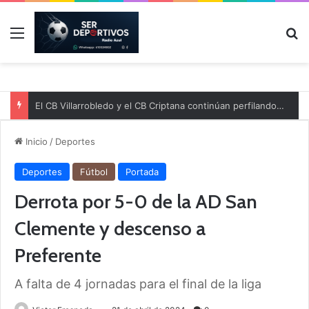
Menú
B
El CB Villarrobledo y el CB Criptana continúan perfilando sus plantillas
Inicio
/
Deportes
Deportes
Fútbol
Portada
Derrota por 5-0 de la AD San
Clemente y descenso a
Preferente
A falta de 4 jornadas para el final de la liga