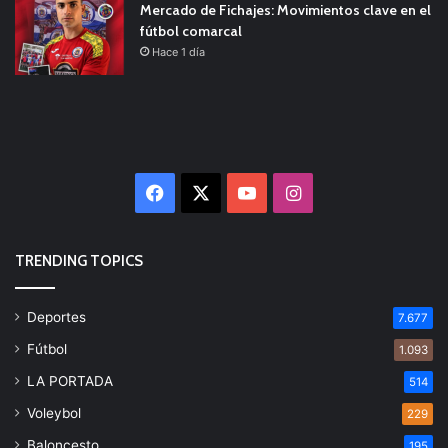
Mercado de Fichajes: Movimientos clave en el
fútbol comarcal
Hace 1 día
Facebook
X
YouTube
Instagram
TRENDING TOPICS
Deportes
7.677
Fútbol
1.093
LA PORTADA
514
Voleybol
229
Baloncesto
195