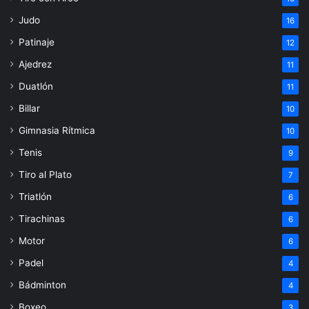
Judo
16
Patinaje
12
Ajedrez
11
Duatlón
11
Billar
10
Gimnasia Rítmica
10
Tenis
9
Tiro al Plato
7
Triatlón
6
Tirachinas
6
Motor
6
Padel
4
Bádminton
4
Boxeo
3