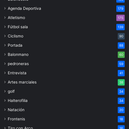
Agenda Deportiva
179
Atletismo
175
Fútbol sala
139
Ciclismo
90
Portada
88
Balonmano
60
pedroneras
59
Entrevista
41
Artes marciales
38
golf
34
Halterofilia
34
Natación
20
Frontenis
18
Tiro con Arco
16