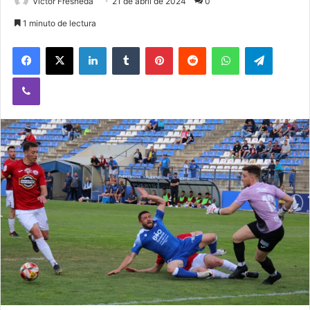
Victor Fresneda
21 de abril de 2024
0
1 minuto de lectura
Facebook
X
LinkedIn
Tumblr
Pinterest
Reddit
WhatsApp
Telegram
Viber