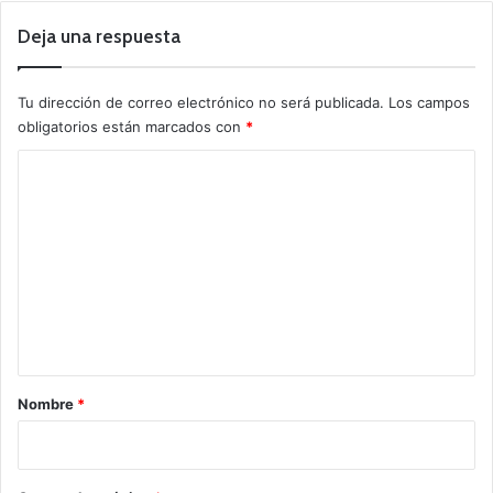
Deja una respuesta
Tu dirección de correo electrónico no será publicada.
Los campos
obligatorios están marcados con
*
C
o
m
e
n
t
a
r
Nombre
*
i
o