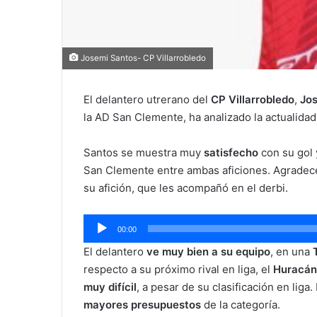
Josemi Santos- CP Villarrobledo
El delantero utrerano del
CP Villarrobledo
,
Jos
la AD San Clemente, ha analizado la actualidad 
Santos se muestra muy
satisfecho
con su gol 
San Clemente entre ambas aficiones. Agradece
su afición, que les acompañó en el derbi.
Reproductor
00:00
de
El delantero
ve
muy bien a su equipo
, en una
audio
respecto a su próximo rival en liga, el
Huracán
muy difícil
, a pesar de su clasificación en lig
mayores presupuestos
de la categoría.