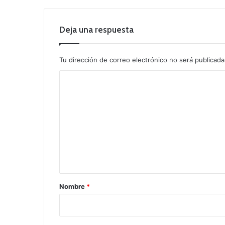
Deja una respuesta
Tu dirección de correo electrónico no será publicada
C
o
m
e
n
t
a
r
Nombre
*
i
o