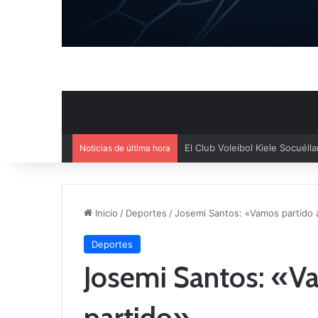
Noticias de última hora
El Cuenca Deportiva refuerza s
Inicio
/
Deportes
/
Josemi Santos: «Vamos partido 
Deportes
Josemi Santos: «V
partido»