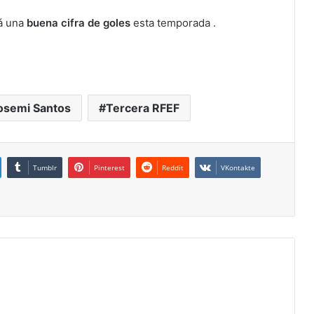
para
á una
buena cifra de goles
esta temporada .
aumentar
o
disminuir
el
volumen.
osemi Santos
Tercera RFEF
Tumblr
Pinterest
Reddit
VKontakte