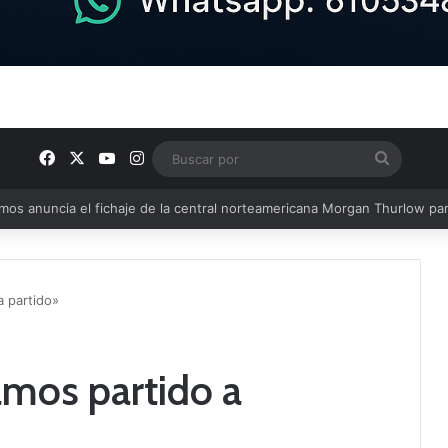
Facebook
X
YouTube
Instagram
Buscar
por
u plantilla con talento de la comarca
a partido»
amos partido a