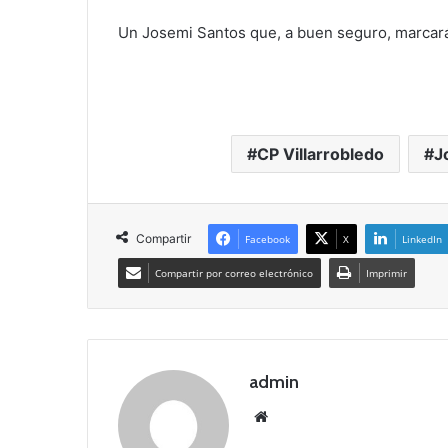
Un Josemi Santos que, a buen seguro, marcar
CP Villarrobledo
J
Compartir
Facebook
X
LinkedIn
Compartir por correo electrónico
Imprimir
admin
Siti
o