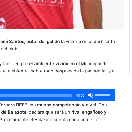
emi Santos, autor del gol d
e la victoria en el derbi ante
del club.
y también por el
ambiente vivido
en el Municipal de
 el ambiente -sobre todo después de la pandemia- y a
Utiliza
00:00
las
Tercera RFEF
con
mucha competencia y nivel
. Con
teclas
 de Balazote
, declara que será un
rival engañoso y
de
a. Precisamente el Balazote cuenta con uno de los
flecha
arriba/abajo