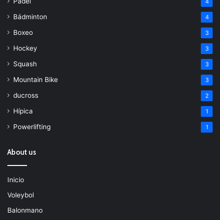
Padel
4
Bádminton
4
Boxeo
3
Hockey
3
Squash
3
Mountain Bike
3
ducross
2
Hípica
1
Powerlifting
1
About us
Inicio
Voleybol
Balonmano