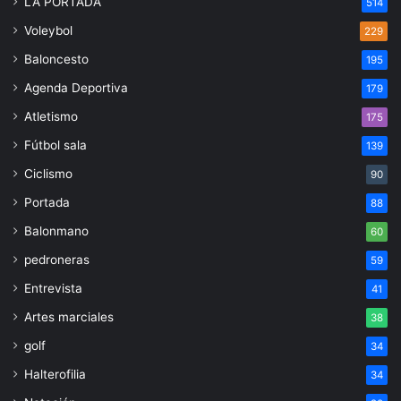
LA PORTADA
514
Voleybol
229
Baloncesto
195
Agenda Deportiva
179
Atletismo
175
Fútbol sala
139
Ciclismo
90
Portada
88
Balonmano
60
pedroneras
59
Entrevista
41
Artes marciales
38
golf
34
Halterofilia
34