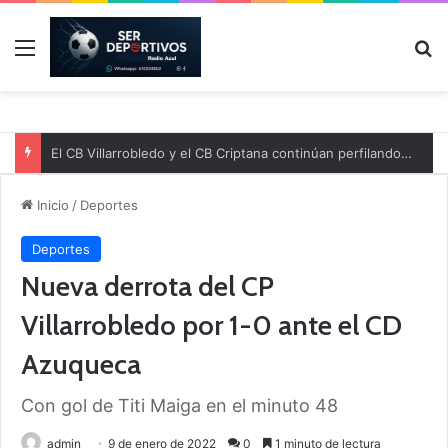
Menú
B
El CB Villarrobledo y el CB Criptana continúan perfilando sus plantillas
Inicio
/
Deportes
Deportes
Nueva derrota del CP
Villarrobledo por 1-0 ante el CD
Azuqueca
Con gol de Titi Maiga en el minuto 48
admin
9 de enero de 2022
0
1 minuto de lectura