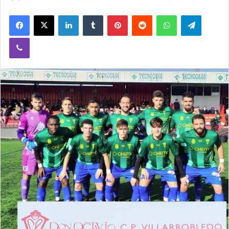
Facebook
X
LinkedIn
Tumblr
Pinterest
Reddit
WhatsApp
Telegram
Viber