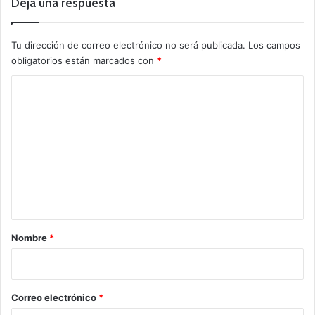
Deja una respuesta
Tu dirección de correo electrónico no será publicada.
Los campos
obligatorios están marcados con
*
C
o
m
e
n
t
a
r
Nombre
*
i
o
*
Correo electrónico
*