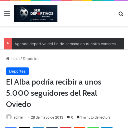
Menú
B
Agenda deportiva del fin de semana en nuestra comarca
Inicio
/
Deportes
Deportes
El Alba podría recibir a unos
5.000 seguidores del Real
Oviedo
admin
28 de mayo de 2013
0
1 minuto de lectura
Facebook
X
LinkedIn
Tumblr
Pinterest
Reddit
WhatsApp
Telegram