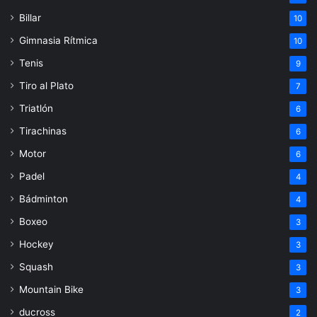
Billar
10
Gimnasia Rítmica
10
Tenis
9
Tiro al Plato
7
Triatlón
6
Tirachinas
6
Motor
6
Padel
4
Bádminton
4
Boxeo
3
Hockey
3
Squash
3
Mountain Bike
3
ducross
2