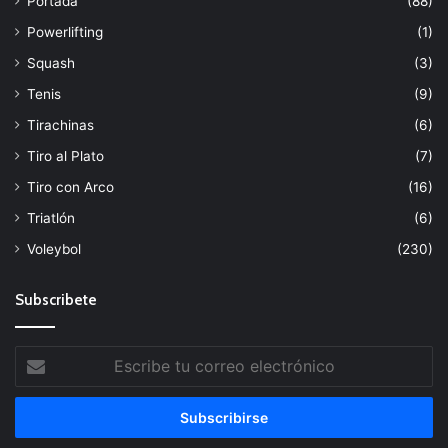
Portada
(88)
Powerlifting
(1)
Squash
(3)
Tenis
(9)
Tirachinas
(6)
Tiro al Plato
(7)
Tiro con Arco
(16)
Triatlón
(6)
Voleybol
(230)
Subscribete
Escribe
tu
correo
electrónico