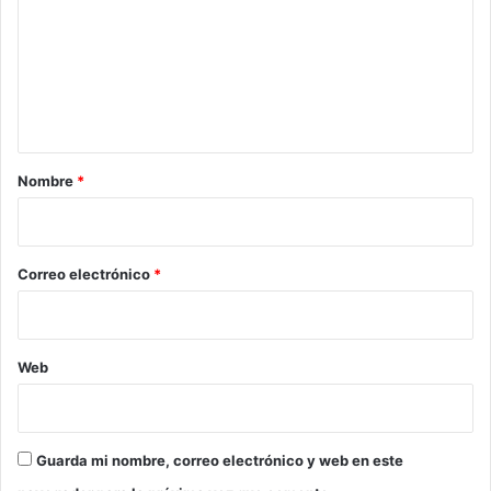
m
e
n
t
a
r
Nombre
*
i
o
*
Correo electrónico
*
Web
Guarda mi nombre, correo electrónico y web en este