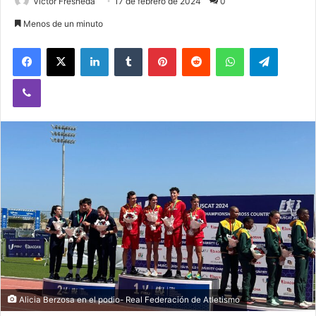
Victor Fresneda
17 de febrero de 2024
0
Menos de un minuto
Facebook
X
LinkedIn
Tumblr
Pinterest
Reddit
WhatsApp
Telegram
Viber
Alicia Berzosa en el podio- Real Federación de Atletismo