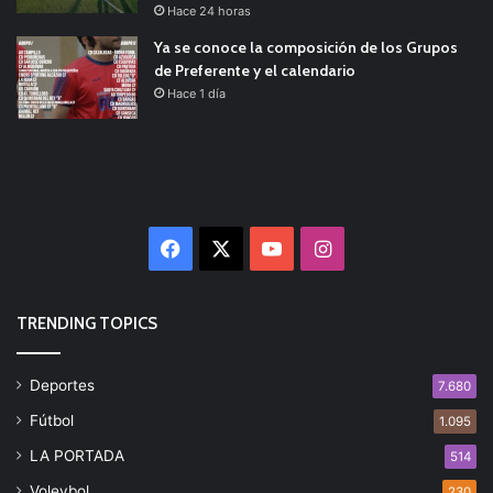
Hace 24 horas
Ya se conoce la composición de los Grupos
de Preferente y el calendario
Hace 1 día
Facebook
X
YouTube
Instagram
TRENDING TOPICS
Deportes
7.680
Fútbol
1.095
LA PORTADA
514
Voleybol
230