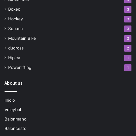
Boxeo
3
Hockey
3
Squash
3
Mountain Bike
3
ducross
2
Hípica
1
Powerlifting
1
About us
Inicio
Voleybol
Balonmano
Baloncesto