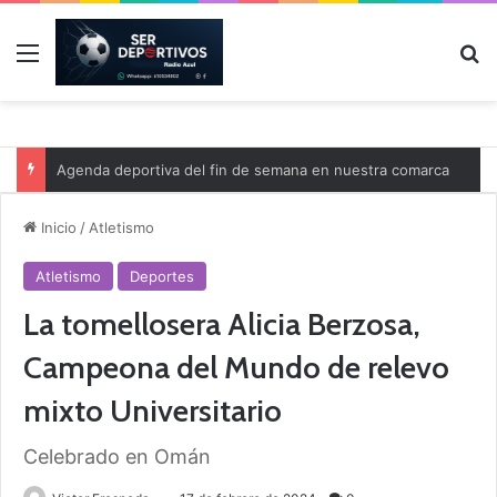
Menú
B
Agenda deportiva del fin de semana en nuestra comarca
Inicio
/
Atletismo
Atletismo
Deportes
La tomellosera Alicia Berzosa,
Campeona del Mundo de relevo
mixto Universitario
Celebrado en Omán