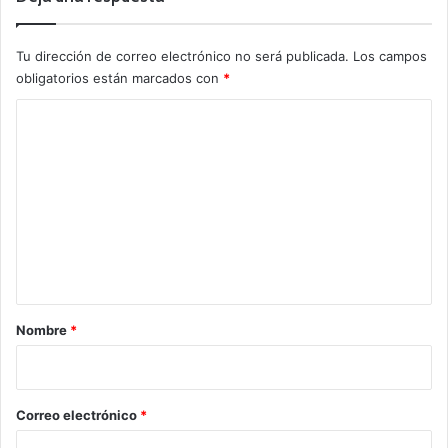
Tu dirección de correo electrónico no será publicada.
Los campos
obligatorios están marcados con
*
C
o
m
e
n
t
a
r
Nombre
*
i
o
*
Correo electrónico
*