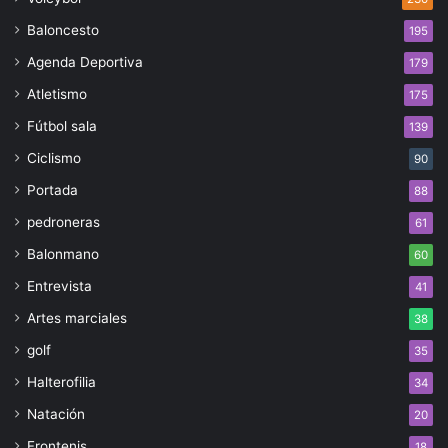
Baloncesto
195
Agenda Deportiva
179
Atletismo
175
Fútbol sala
139
Ciclismo
90
Portada
88
pedroneras
61
Balonmano
60
Entrevista
41
Artes marciales
38
golf
35
Halterofilia
34
Natación
20
Frontenis
18