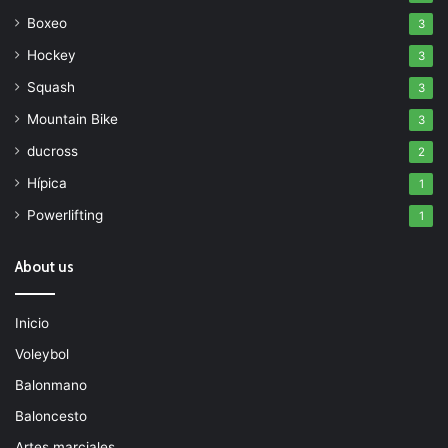
Boxeo
3
Hockey
3
Squash
3
Mountain Bike
3
ducross
2
Hípica
1
Powerlifting
1
About us
Inicio
Voleybol
Balonmano
Baloncesto
Artes marciales