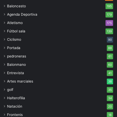
Baloncesto
195
Agenda Deportiva
179
Atletismo
175
Fútbol sala
139
Ciclismo
90
Portada
88
pedroneras
61
Balonmano
60
Entrevista
41
Artes marciales
38
golf
35
Halterofilia
34
Natación
20
Frontenis
18