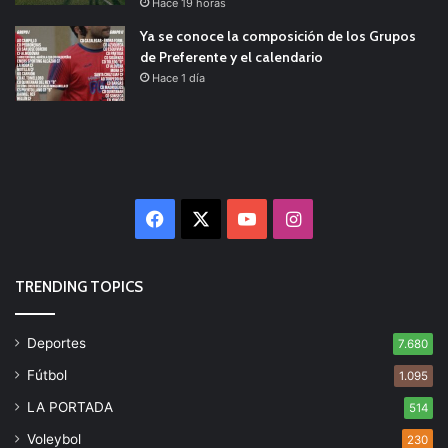
Hace 19 horas
Ya se conoce la composición de los Grupos
de Preferente y el calendario
Hace 1 día
Facebook
X
YouTube
Instagram
TRENDING TOPICS
Deportes
7.680
Fútbol
1.095
LA PORTADA
514
Voleybol
230