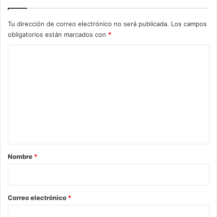
Tu dirección de correo electrónico no será publicada.
Los campos
obligatorios están marcados con
*
C
o
m
e
n
t
a
r
Nombre
*
i
o
*
Correo electrónico
*