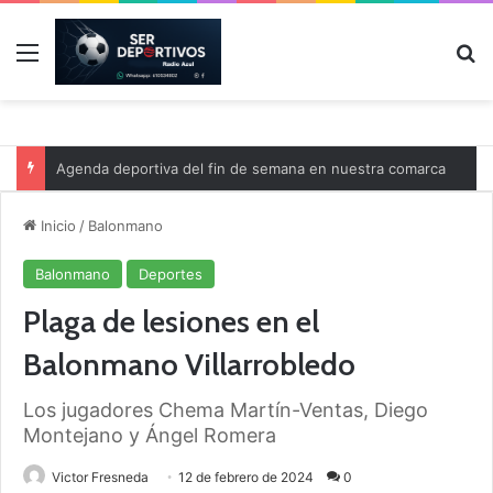
Menú
B
Agenda deportiva del fin de semana en nuestra comarca
Inicio
/
Balonmano
Balonmano
Deportes
Plaga de lesiones en el
Balonmano Villarrobledo
Los jugadores Chema Martín-Ventas, Diego
Montejano y Ángel Romera
Victor Fresneda
12 de febrero de 2024
0