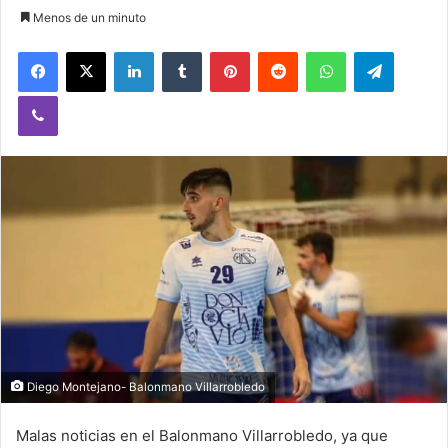
Menos de un minuto
Facebook
X
LinkedIn
Tumblr
Pinterest
Reddit
WhatsApp
Telegram
Viber
Diego Montejano- Balonmano Villarrobledo
Malas noticias en el Balonmano Villarrobledo, ya que