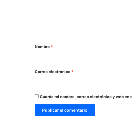
m
e
n
t
a
r
Nombre
*
i
o
*
Correo electrónico
*
Guarda mi nombre, correo electrónico y web en 