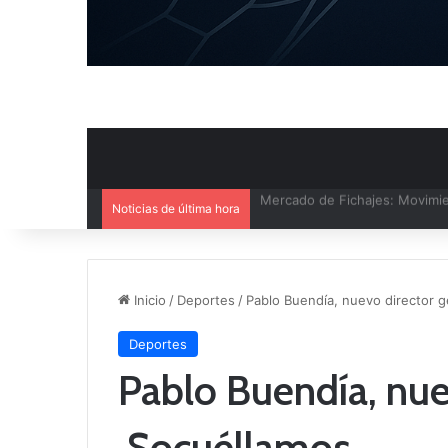
Noticias de última hora
El CB Villarrobledo y el CB Cri
Inicio
/
Deportes
/
Pablo Buendía, nuevo director g
Deportes
Pablo Buendía, nue
Socuéllamos