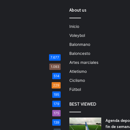
About us
Inicio
Voleybol
Balonmano
Baloncesto
7.677
Artes marciales
1.093
Atletismo
514
Ciclismo
229
Fútbol
195
BEST VIEWED
179
175
Agenda depor
139
fin de seman