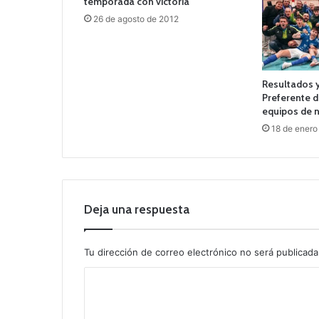
temporada con victoria
26 de agosto de 2012
Resultados y
Preferente d
equipos de 
18 de enero
Deja una respuesta
Tu dirección de correo electrónico no será publicada
C
o