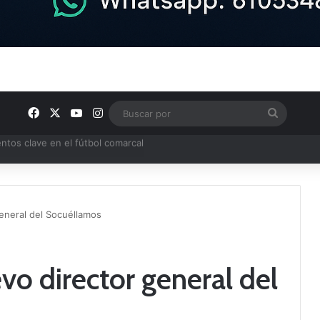
Facebook
X
YouTube
Instagram
Buscar
por
ptana continúan perfilando sus plantillas
eneral del Socuéllamos
vo director general del