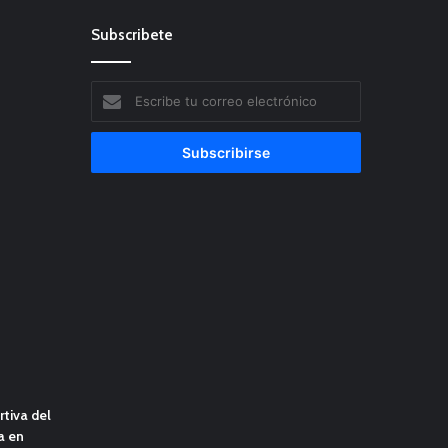
Subscribete
Escribe
tu
correo
electrónico
tiva del
a en