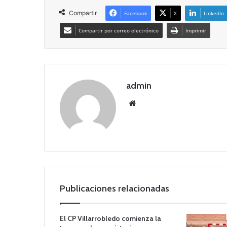
Compartir
Facebook
X
LinkedIn
Compartir por correo electrónico
Imprimir
admin
Siti
o
we
b
Publicaciones relacionadas
El CP Villarrobledo comienza la