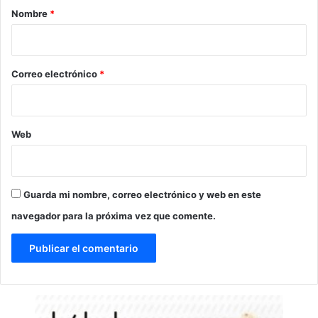
r
Nombre
*
i
o
*
Correo electrónico
*
Web
Guarda mi nombre, correo electrónico y web en este
navegador para la próxima vez que comente.