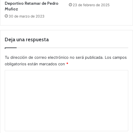
Deportivo Retamar de Pedro
23 de febrero de 2025
Muñoz
30 de marzo de 2023
Deja una respuesta
Tu dirección de correo electrónico no será publicada.
Los campos
obligatorios están marcados con
*
C
o
m
e
n
t
a