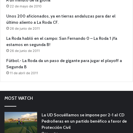
A un minuto de la gloria
22 de mayo de 2010
Unos 200 aficionados, ya en tierras andaluzas para dar el
último aliento a La Roda CF.
26 de junio de 2011
La Roda habló en el campo: San Fernando 0 – La Roda 1 ¡Ya
estamos en segunda B!
26 de junio de 2011
Fútbol.- La Roda da un paso de gigante para jugar el playoff a
Segunda B
11 de abril de 2011
MOST WATCH
La UD Socuéllamos se impone por 2-1 al CD
Pedroñeras en un partido benéfico a favor de
Protección Civil