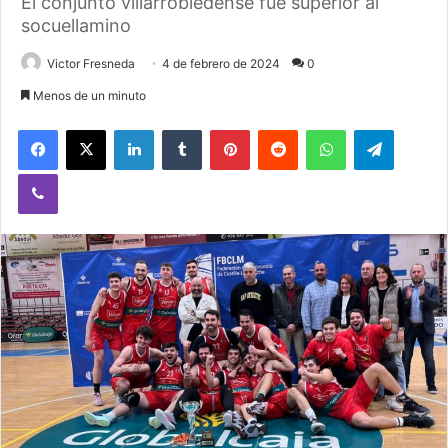
El conjunto villarrobledense fue superior al
socuellamino
Victor Fresneda
4 de febrero de 2024
0
Menos de un minuto
Facebook
X
LinkedIn
Tumblr
Pinterest
Reddit
WhatsApp
Telegram
Viber