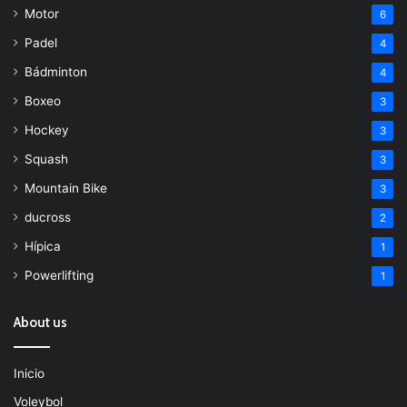
Motor
6
Padel
4
Bádminton
4
Boxeo
3
Hockey
3
Squash
3
Mountain Bike
3
ducross
2
Hípica
1
Powerlifting
1
About us
Inicio
Voleybol