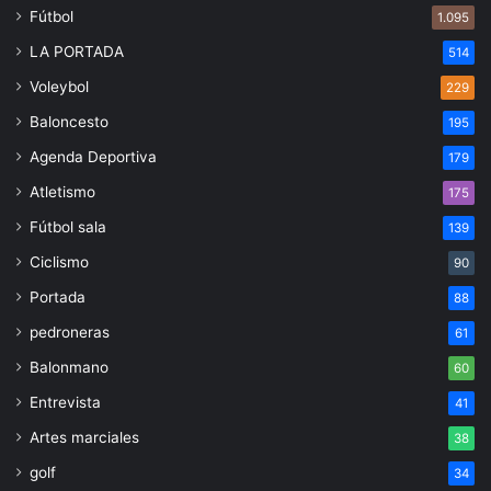
Fútbol
1.095
LA PORTADA
514
Voleybol
229
Baloncesto
195
Agenda Deportiva
179
Atletismo
175
Fútbol sala
139
Ciclismo
90
Portada
88
pedroneras
61
Balonmano
60
Entrevista
41
Artes marciales
38
golf
34