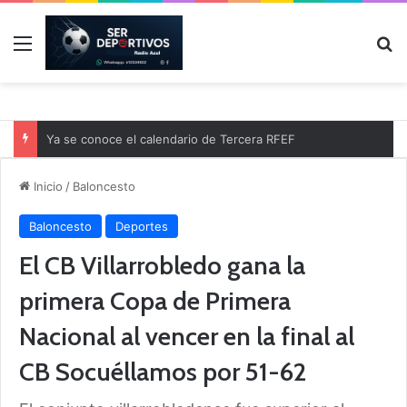
Menú
B
Ya se conoce el calendario de Tercera RFEF
Inicio
/
Baloncesto
Baloncesto
Deportes
El CB Villarrobledo gana la
primera Copa de Primera
Nacional al vencer en la final al
CB Socuéllamos por 51-62