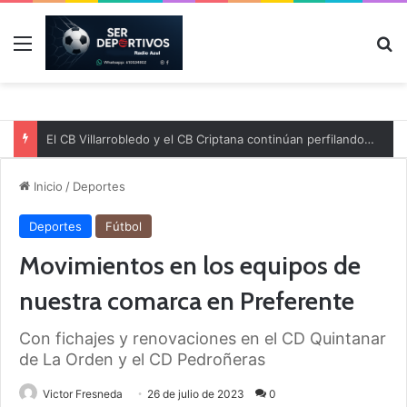
Menú
B
El CB Villarrobledo y el CB Criptana continúan perfilando sus plantillas
Inicio
/
Deportes
Deportes
Fútbol
Movimientos en los equipos de
nuestra comarca en Preferente
Con fichajes y renovaciones en el CD Quintanar
de La Orden y el CD Pedroñeras
Victor Fresneda
26 de julio de 2023
0