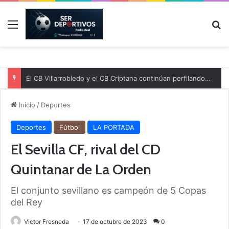
Menú
B
El CB Villarrobledo y el CB Criptana continúan perfilando sus plantillas
Inicio
/
Deportes
Deportes
Fútbol
LA PORTADA
El Sevilla CF, rival del CD
Quintanar de La Orden
El conjunto sevillano es campeón de 5 Copas
del Rey
Victor Fresneda
17 de octubre de 2023
0