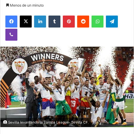
Menos de un minuto
Facebook
X
LinkedIn
Tumblr
Pinterest
Reddit
WhatsApp
Telegram
Viber
Sevilla levantando la Europa League- Sevilla CF