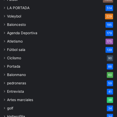
LA PORTADA
514
Voleybol
229
Baloncesto
195
Agenda Deportiva
179
Atletismo
175
Fútbol sala
139
Ciclismo
90
Portada
88
Balonmano
60
pedroneras
59
Entrevista
41
Artes marciales
38
golf
34
Halterofilia
34