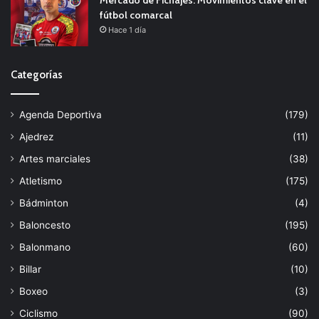
Mercado de Fichajes: Movimientos clave en el
fútbol comarcal
Hace 1 día
Categorías
Agenda Deportiva
(179)
Ajedrez
(11)
Artes marciales
(38)
Atletismo
(175)
Bádminton
(4)
Baloncesto
(195)
Balonmano
(60)
Billar
(10)
Boxeo
(3)
Ciclismo
(90)