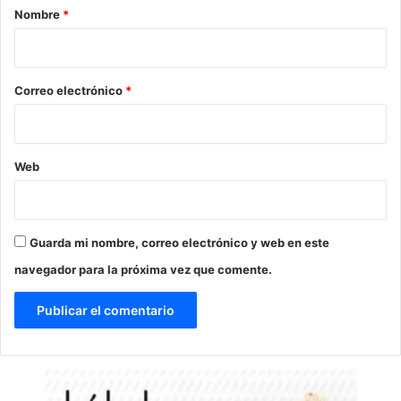
r
Nombre
*
i
o
*
Correo electrónico
*
Web
Guarda mi nombre, correo electrónico y web en este
navegador para la próxima vez que comente.