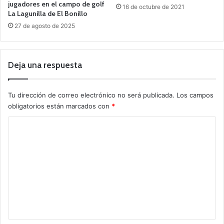
jugadores en el campo de golf
16 de octubre de 2021
La Lagunilla de El Bonillo
27 de agosto de 2025
Deja una respuesta
Tu dirección de correo electrónico no será publicada.
Los campos
obligatorios están marcados con
*
C
o
m
e
n
t
a