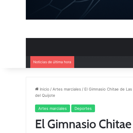
Noticias de última hora
El Cuenca Deportiva refuerza s
Inicio
/
Artes marciales
/
El Gimnasio Chitae de Las
del Quijote
Artes marciales
Deportes
El Gimnasio Chitae