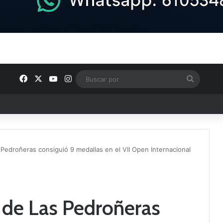
Facebook
X
YouTube
Instagram
Buscar
por
u plantilla con talento de la comarca
 Pedroñeras consiguió 9 medallas en el VII Open Internacional
 de Las Pedroñeras