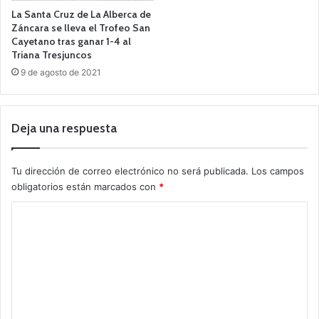
La Santa Cruz de La Alberca de
Záncara se lleva el Trofeo San
Cayetano tras ganar 1-4 al
Triana Tresjuncos
9 de agosto de 2021
Deja una respuesta
Tu dirección de correo electrónico no será publicada.
Los campos
obligatorios están marcados con
*
C
o
m
e
n
t