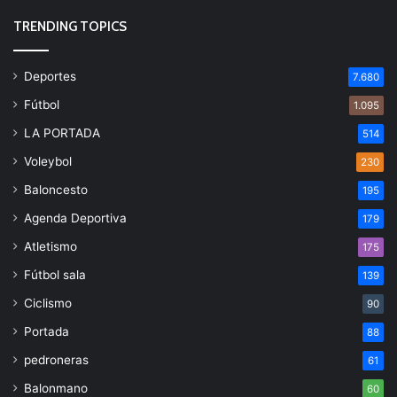
TRENDING TOPICS
Deportes
7.680
Fútbol
1.095
LA PORTADA
514
Voleybol
230
Baloncesto
195
Agenda Deportiva
179
Atletismo
175
Fútbol sala
139
Ciclismo
90
Portada
88
pedroneras
61
Balonmano
60