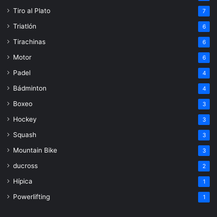
Tiro al Plato
7
Triatlón
6
Tirachinas
6
Motor
6
Padel
4
Bádminton
4
Boxeo
3
Hockey
3
Squash
3
Mountain Bike
3
ducross
2
Hípica
1
Powerlifting
1