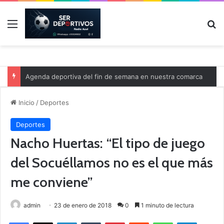
Menú
B
Agenda deportiva del fin de semana en nuestra comarca
Inicio
/
Deportes
Deportes
Nacho Huertas: “El tipo de juego
del Socuéllamos no es el que más
me conviene”
admin
23 de enero de 2018
0
1 minuto de lectura
Facebook
X
LinkedIn
Tumblr
Pinterest
Reddit
WhatsApp
Telegram