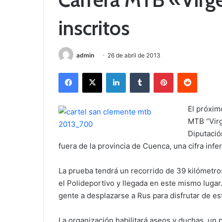
inscritos
admin
26 de abril de 2013
Facebook
X
LinkedIn
Tumblr
Pinterest
Reddit
El próxim
MTB “Virg
Diputació
fuera de la provincia de Cuenca, una cifra infer
La prueba tendrá un recorrido de 39 kilómetros
el Polideportivo y llegada en este mismo luga
gente a desplazarse a Rus para disfrutar de es
La organización habilitará aseos y duchas, un 