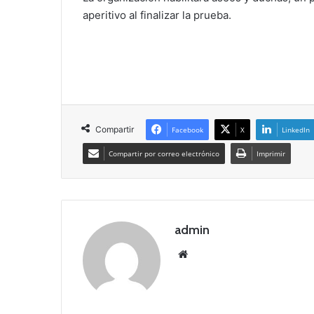
aperitivo al finalizar la prueba.
Compartir
Facebook
X
LinkedIn
Compartir por correo electrónico
Imprimir
admin
Siti
o
we
b