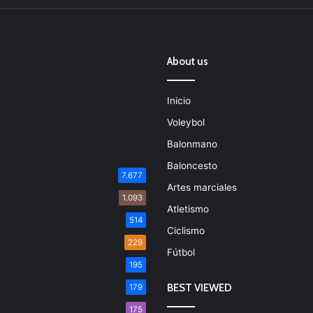
About us
Inicio
Voleybol
Balonmano
Baloncesto
7.677
Artes marciales
1.093
Atletismo
514
Ciclismo
229
Fútbol
195
BEST VIEWED
179
175