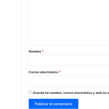
o
m
e
n
t
a
r
Nombre
*
i
o
*
Correo electrónico
*
Guarda mi nombre, correo electrónico y web en 