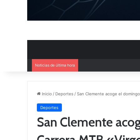
Noticias de última hora
El CB Villarrobledo y el CB Cri
Inicio
/
Deportes
/
San Clemente acoge el domingo 
Deportes
San Clemente acog
Carrera MTB «Virg