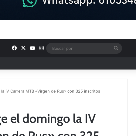
Facebook
X
YouTube
Instagram
Buscar
por
ptana continúan perfilando sus plantillas
la IV Carrera MTB «Virgen de Rus» con 325 inscritos
e el domingo la IV
en de Rus» con 325