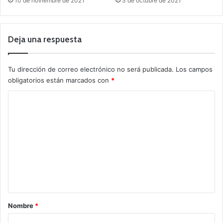
10 de noviembre de 2021
3 de octubre de 2021
Deja una respuesta
Tu dirección de correo electrónico no será publicada.
Los campos
obligatorios están marcados con
*
C
o
m
e
n
t
a
r
Nombre
*
i