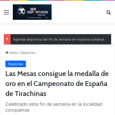
Menú
B
Agenda deportiva del fin de semana en nuestra comarca
Inicio
/
Deportes
Deportes
Las Mesas consigue la medalla de
oro en el Campeonato de España
de Tirachinas
Celebrado este fin de semana en la localidad
conquense