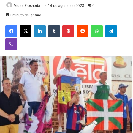
Victor Fresneda
14 de agosto de 2023
0
1 minuto de lectura
Facebook
X
LinkedIn
Tumblr
Pinterest
Reddit
WhatsApp
Telegram
Viber