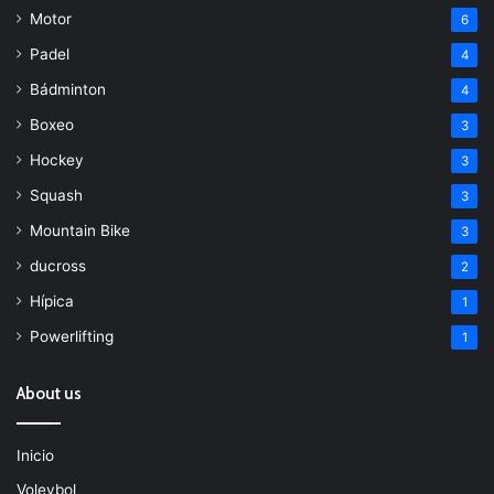
Motor
6
Padel
4
Bádminton
4
Boxeo
3
Hockey
3
Squash
3
Mountain Bike
3
ducross
2
Hípica
1
Powerlifting
1
About us
Inicio
Voleybol