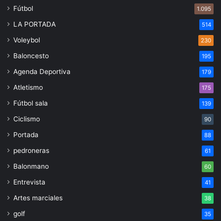
Fútbol
1.095
LA PORTADA
514
Voleybol
230
Baloncesto
195
Agenda Deportiva
179
Atletismo
175
Fútbol sala
139
Ciclismo
90
Portada
88
pedroneras
61
Balonmano
60
Entrevista
41
Artes marciales
38
golf
35