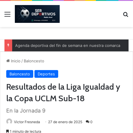
Menú
B
Agenda deportiva del fin de semana en nuestra comarca
Inicio
/
Baloncesto
Baloncesto
Deportes
Resultados de la Liga Igualdad y
la Copa UCLM Sub-18
En la Jornada 9
Victor Fresneda
27 de enero de 2025
0
1 minuto de lectura