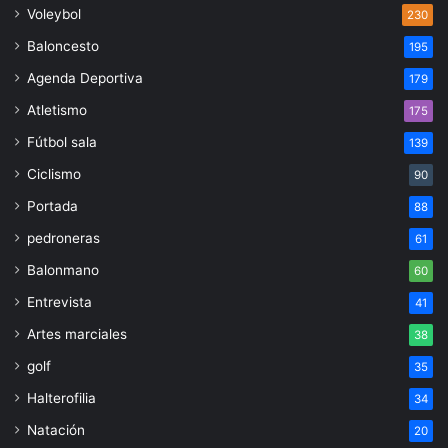
Voleybol
230
Baloncesto
195
Agenda Deportiva
179
Atletismo
175
Fútbol sala
139
Ciclismo
90
Portada
88
pedroneras
61
Balonmano
60
Entrevista
41
Artes marciales
38
golf
35
Halterofilia
34
Natación
20