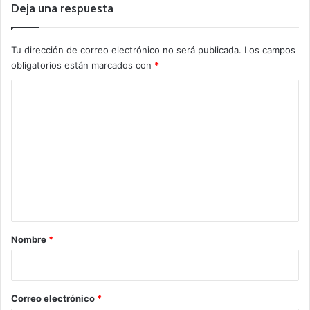
Deja una respuesta
Tu dirección de correo electrónico no será publicada.
Los campos
obligatorios están marcados con
*
C
o
m
e
n
t
a
r
Nombre
*
i
o
*
Correo electrónico
*