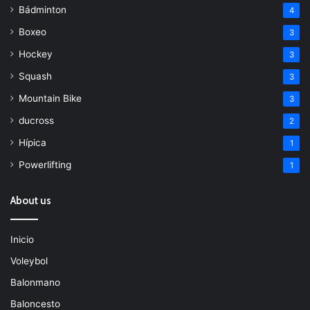
Bádminton
4
Boxeo
3
Hockey
3
Squash
3
Mountain Bike
3
ducross
2
Hípica
1
Powerlifting
1
About us
Inicio
Voleybol
Balonmano
Baloncesto