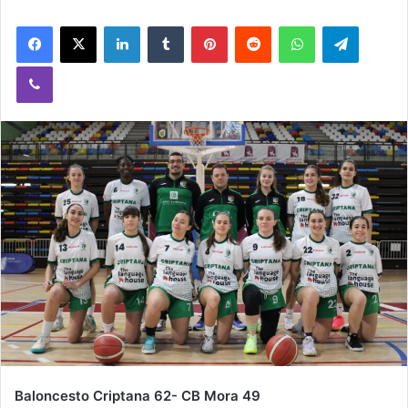
Facebook
X
LinkedIn
Tumblr
Pinterest
Reddit
WhatsApp
Telegram
Viber
Baloncesto Criptana 62- CB Mora 49