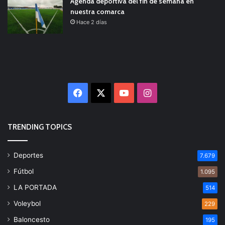
Agenda deportiva del fin de semana en
nuestra comarca
Hace 2 días
Facebook
X
YouTube
Instagram
TRENDING TOPICS
Deportes
7.679
Fútbol
1.095
LA PORTADA
514
Voleybol
229
Baloncesto
195