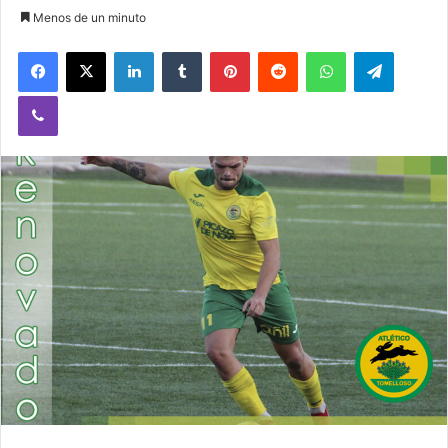
Menos de un minuto
Facebook
X
LinkedIn
Tumblr
Pinterest
Reddit
WhatsApp
Telegram
Viber