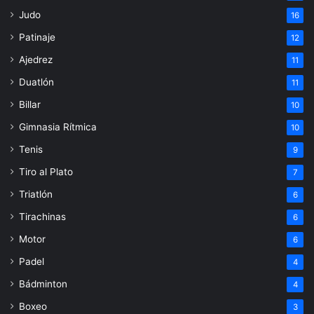
Judo
16
Patinaje
12
Ajedrez
11
Duatlón
11
Billar
10
Gimnasia Rítmica
10
Tenis
9
Tiro al Plato
7
Triatlón
6
Tirachinas
6
Motor
6
Padel
4
Bádminton
4
Boxeo
3