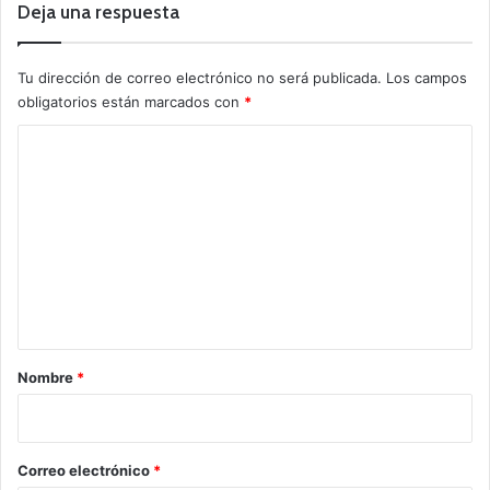
Deja una respuesta
Tu dirección de correo electrónico no será publicada.
Los campos
obligatorios están marcados con
*
C
o
m
e
n
t
a
r
Nombre
*
i
o
*
Correo electrónico
*