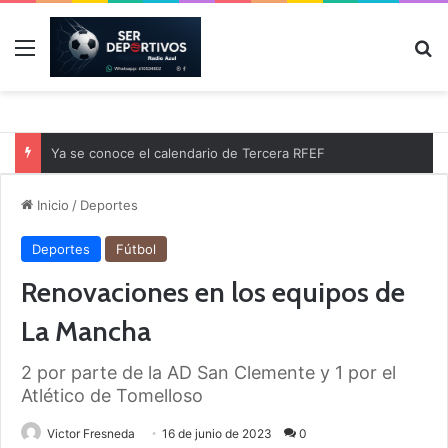
Menú
B
Ya se conoce el calendario de Tercera RFEF
Inicio
/
Deportes
Deportes
Fútbol
Renovaciones en los equipos de
La Mancha
2 por parte de la AD San Clemente y 1 por el
Atlético de Tomelloso
Victor Fresneda
16 de junio de 2023
0