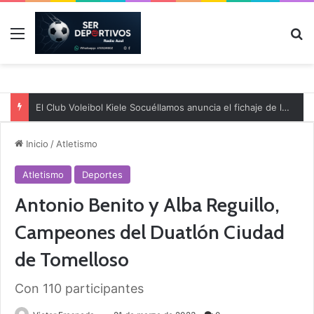
Menú
B
El Club Voleibol Kiele Socuéllamos anuncia el fichaje de la central norteamericana Morgan Thurlow para la temporada 2026/2027
Inicio
/
Atletismo
Atletismo
Deportes
Antonio Benito y Alba Reguillo,
Campeones del Duatlón Ciudad
de Tomelloso
Con 110 participantes