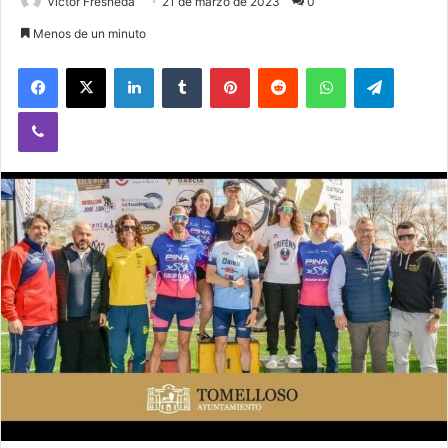
Victor Fresneda
21 de marzo de 2023
0
Menos de un minuto
Facebook
X
LinkedIn
Tumblr
Pinterest
Reddit
WhatsApp
Telegram
Viber