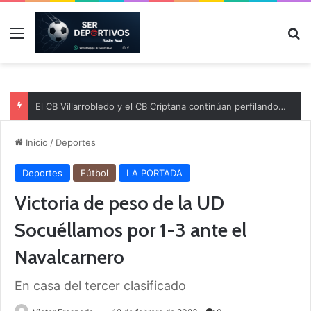
Menú
B
El CB Villarrobledo y el CB Criptana continúan perfilando sus plantillas
Inicio
/
Deportes
Deportes
Fútbol
LA PORTADA
Victoria de peso de la UD
Socuéllamos por 1-3 ante el
Navalcarnero
En casa del tercer clasificado