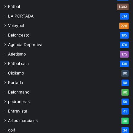
Fútbol
1.093
LA PORTADA
514
Voleybol
229
Baloncesto
195
Agenda Deportiva
179
Atletismo
175
Fútbol sala
139
Ciclismo
90
Portada
88
Balonmano
60
pedroneras
59
Entrevista
41
Artes marciales
38
golf
34