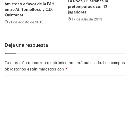
La Roda CF arranca la
Amistoso a favor de la PAH
pretemporada con 12
entre At. Tomelloso y C.D.
jugadores
Quintanar
17 de julio de 2013
21 de agosto de 2015
Deja una respuesta
Tu dirección de correo electrónico no será publicada.
Los campos
obligatorios están marcados con
*
C
o
m
e
n
t