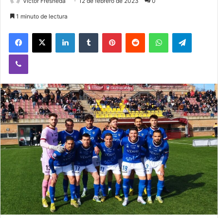
Victor Fresneda
12 de febrero de 2023
0
1 minuto de lectura
Facebook
X
LinkedIn
Tumblr
Pinterest
Reddit
WhatsApp
Telegram
Viber