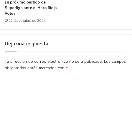
su próximo partido de
Superliga ante el Haro Rioja
Voley
22 de octubre de 2024
Deja una respuesta
Tu dirección de correo electrónico no será publicada.
Los campos
obligatorios están marcados con
*
C
o
m
e
n
t
a