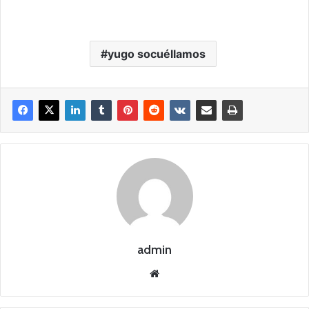
yugo socuéllamos
admin
Siti
o
we