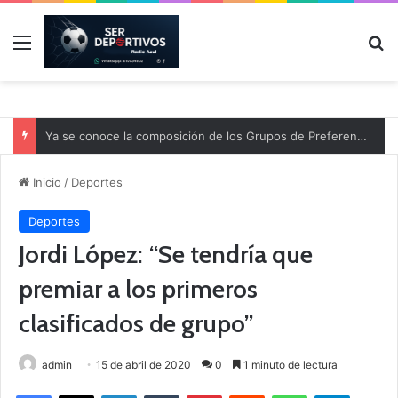
Menú
B
Ya se conoce la composición de los Grupos de Preferente y el calendario
Inicio
/
Deportes
Deportes
Jordi López: “Se tendría que
premiar a los primeros
clasificados de grupo”
admin
15 de abril de 2020
0
1 minuto de lectura
Facebook
X
LinkedIn
Tumblr
Pinterest
Reddit
WhatsApp
Telegram