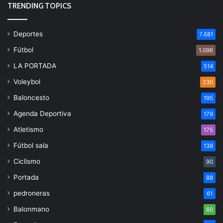
TRENDING TOPICS
Deportes
7.681
Fútbol
1.096
LA PORTADA
514
Voleybol
230
Baloncesto
195
Agenda Deportiva
179
Atletismo
175
Fútbol sala
139
Ciclismo
90
Portada
88
pedroneras
61
Balonmano
60