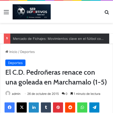
Menú
B
Mercado de Fichajes: Movimientos clave en el fútbol comarcal
Inicio
/
Deportes
Deportes
El C.D. Pedroñeras renace con
una goleada en Marchamalo (1-5)
admin
26 de octubre de 2015
0
1 minuto de lectura
Facebook
X
LinkedIn
Tumblr
Pinterest
Reddit
WhatsApp
Telegram