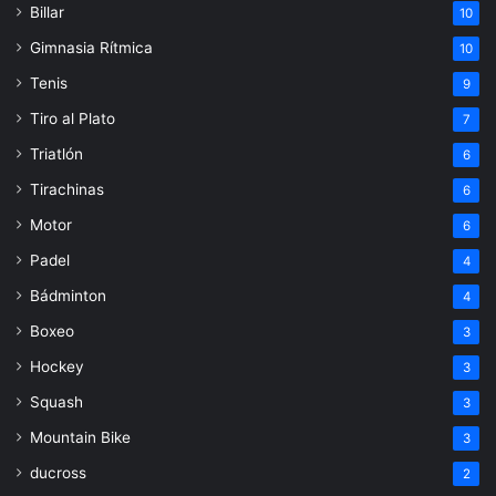
Billar
10
Gimnasia Rítmica
10
Tenis
9
Tiro al Plato
7
Triatlón
6
Tirachinas
6
Motor
6
Padel
4
Bádminton
4
Boxeo
3
Hockey
3
Squash
3
Mountain Bike
3
ducross
2