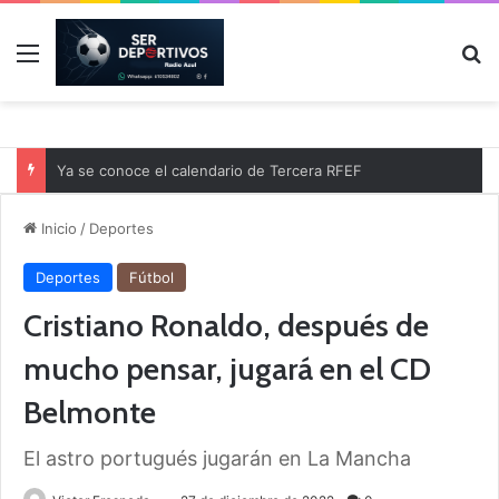
Menú
B
Ya se conoce el calendario de Tercera RFEF
Inicio
/
Deportes
Deportes
Fútbol
Cristiano Ronaldo, después de
mucho pensar, jugará en el CD
Belmonte
El astro portugués jugarán en La Mancha