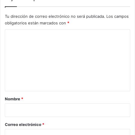
Tu dirección de correo electrónico no será publicada.
Los campos
obligatorios están marcados con
*
C
o
m
e
n
t
a
r
Nombre
*
i
o
*
Correo electrónico
*