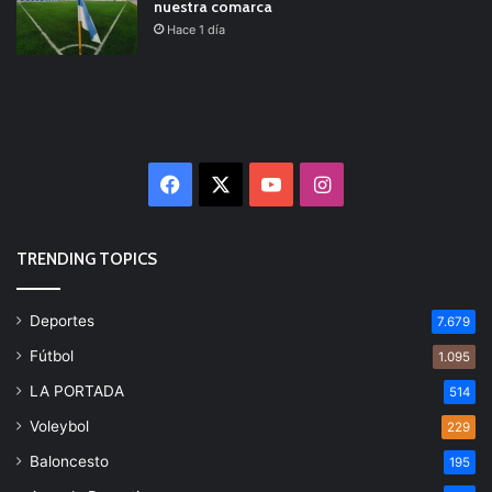
nuestra comarca
Hace 1 día
Facebook
X
YouTube
Instagram
TRENDING TOPICS
Deportes
7.679
Fútbol
1.095
LA PORTADA
514
Voleybol
229
Baloncesto
195