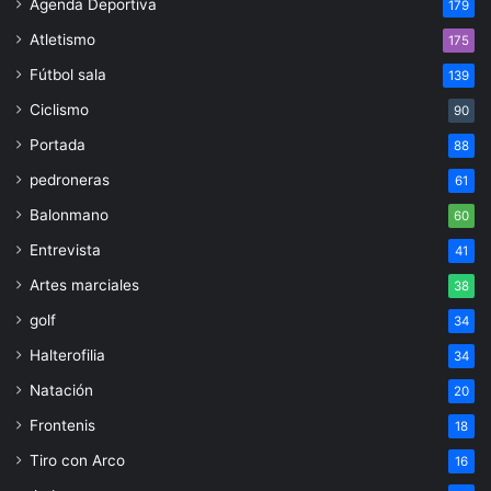
Agenda Deportiva
179
Atletismo
175
Fútbol sala
139
Ciclismo
90
Portada
88
pedroneras
61
Balonmano
60
Entrevista
41
Artes marciales
38
golf
34
Halterofilia
34
Natación
20
Frontenis
18
Tiro con Arco
16