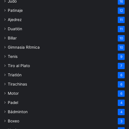
Judo
16
Patinaje
12
Ajedrez
11
Duatlón
11
Billar
10
Gimnasia Rítmica
10
Tenis
9
Tiro al Plato
7
Triatlón
6
Tirachinas
6
Motor
6
Padel
4
Bádminton
4
Boxeo
3