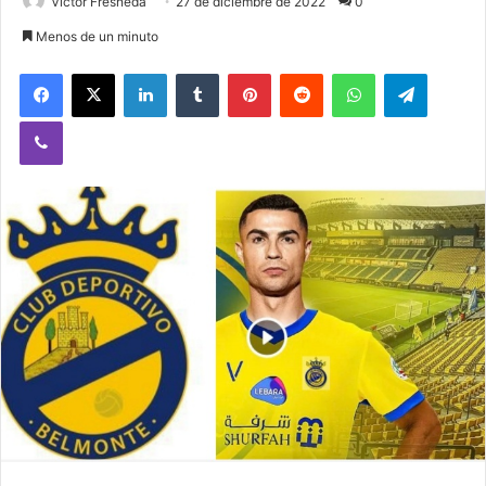
Victor Fresneda
27 de diciembre de 2022
0
Menos de un minuto
Facebook
X
LinkedIn
Tumblr
Pinterest
Reddit
WhatsApp
Telegram
Viber