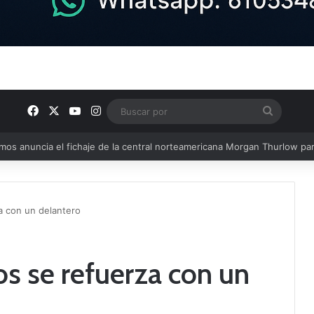
Facebook
X
YouTube
Instagram
Buscar
por
u plantilla con talento de la comarca
za con un delantero
os se refuerza con un