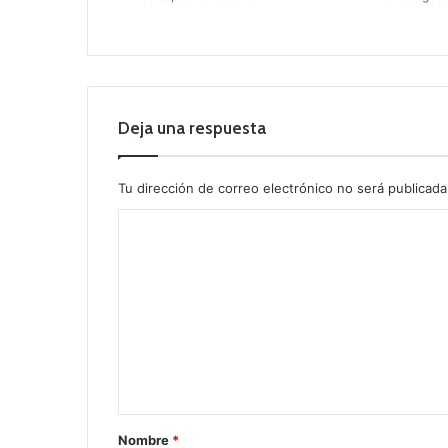
Deja una respuesta
Tu dirección de correo electrónico no será publicada
C
o
m
e
n
t
a
r
Nombre
*