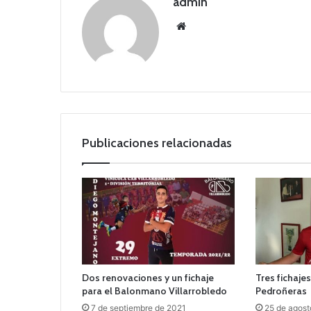
admin
Siti
o
we
b
Publicaciones relacionadas
Dos renovaciones y un fichaje
Tres fichaje
para el Balonmano Villarrobledo
Pedroñeras
7 de septiembre de 2021
25 de agost