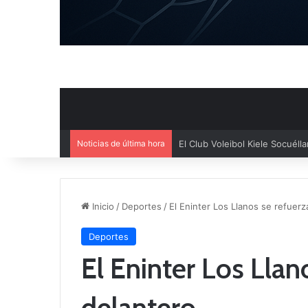
Noticias de última hora
El Cuenca Deportiva refuerza s
Inicio
/
Deportes
/
El Eninter Los Llanos se refuer
Deportes
El Eninter Los Llan
delantero