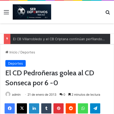
Menú
B
El CB Villarrobledo y el CB Criptana continúan perfilando sus plantillas
Inicio
/
Deportes
Deportes
El CD Pedroñeras golea al CD
Sonseca por 6 -0
admin
21 de enero de 2013
0
2 minutos de lectura
Facebook
X
LinkedIn
Tumblr
Pinterest
Reddit
WhatsApp
Telegram