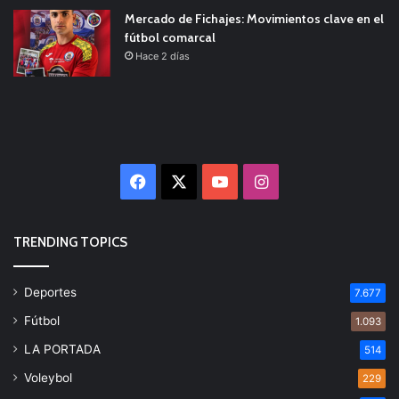
Mercado de Fichajes: Movimientos clave en el
fútbol comarcal
Hace 2 días
Facebook
X
YouTube
Instagram
TRENDING TOPICS
Deportes
7.677
Fútbol
1.093
LA PORTADA
514
Voleybol
229