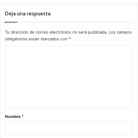
Deja una respuesta
Tu dirección de correo electrónico no será publicada.
Los campos
obligatorios están marcados con
*
C
o
m
e
n
t
a
r
Nombre
*
i
o