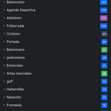
Baloncesto
195
Agenda Deportiva
179
Atletismo
175
Fútbol sala
139
Ciclismo
90
Portada
88
Balonmano
60
pedroneras
59
Entrevista
41
Artes marciales
38
golf
34
Halterofilia
34
Natación
20
Frontenis
18