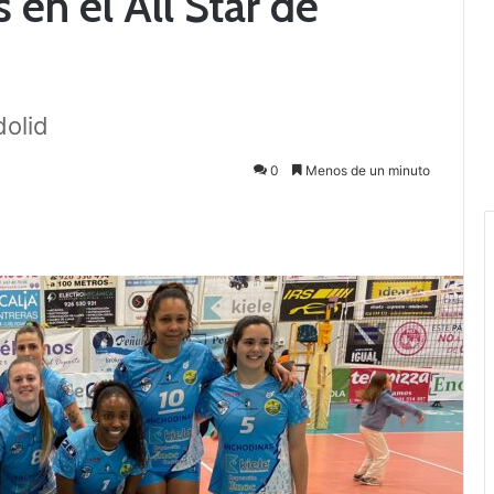
 en el All Star de
dolid
0
Menos de un minuto