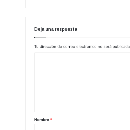
Deja una respuesta
Tu dirección de correo electrónico no será publicada
C
o
m
e
n
t
a
r
Nombre
*
i