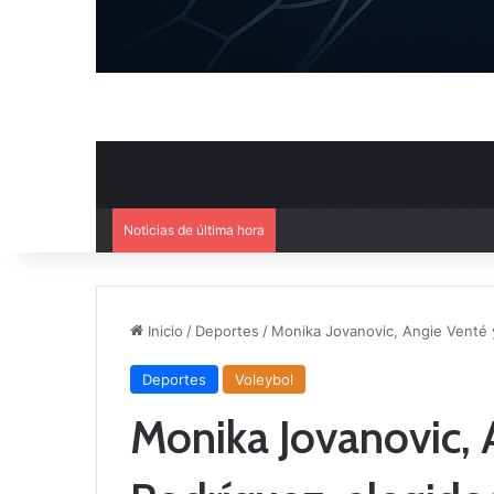
Noticias de última hora
El CB Villarrobledo y el CB Cri
Inicio
/
Deportes
/
Monika Jovanovic, Angie Venté y
Deportes
Voleybol
Monika Jovanovic,