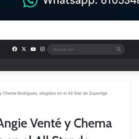
Facebook
X
YouTube
Instagram
Buscar
por
ptana continúan perfilando sus plantillas
 Chema Rodríguez, elegidos en el All Star de Superliga
 Angie Venté y Chema