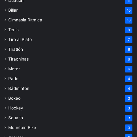
Duatlón
11
Billar
10
Gimnasia Rítmica
10
Tenis
9
Tiro al Plato
7
Triatlón
6
Tirachinas
6
Motor
6
Padel
4
Bádminton
4
Boxeo
3
Hockey
3
Squash
3
Mountain Bike
3