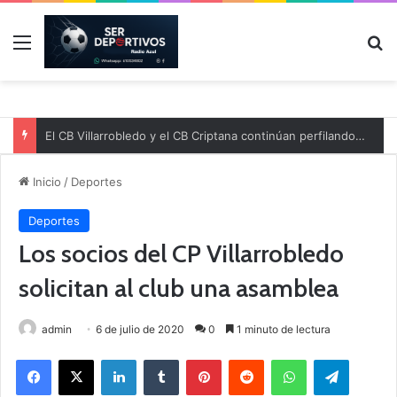
Menú
B
El CB Villarrobledo y el CB Criptana continúan perfilando sus plantillas
Inicio
/
Deportes
Deportes
Los socios del CP Villarrobledo
solicitan al club una asamblea
admin
6 de julio de 2020
0
1 minuto de lectura
Facebook
X
LinkedIn
Tumblr
Pinterest
Reddit
WhatsApp
Telegram