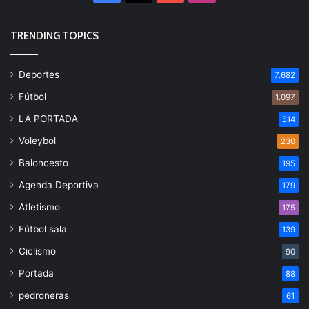
TRENDING TOPICS
Deportes
7.682
Fútbol
1.097
LA PORTADA
514
Voleybol
230
Baloncesto
195
Agenda Deportiva
179
Atletismo
175
Fútbol sala
139
Ciclismo
90
Portada
88
pedroneras
61