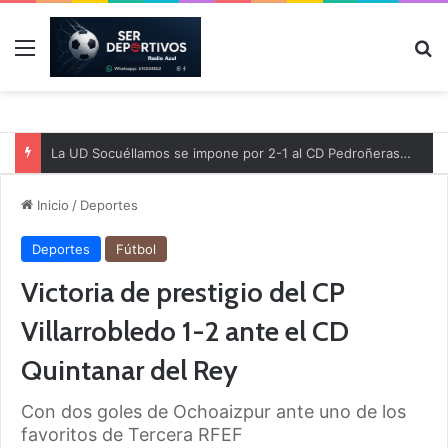
Menú
B
La UD Socuéllamos se impone por 2-1 al CD Pedroñeras en un partido benéfico a favor de Protección Civil
Inicio
/
Deportes
Deportes
Fútbol
Victoria de prestigio del CP
Villarrobledo 1-2 ante el CD
Quintanar del Rey
Con dos goles de Ochoaizpur ante uno de los
favoritos de Tercera RFEF