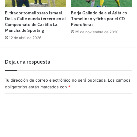
El tirador tomellosero Ismael
Borja Galindo deja el Atlético
De La Calle queda tercero en el
Tomelloso y ficha por el CD
Campeonato de Castilla La
Pedroñeras
Mancha de Sporting
25 de noviembre de 2020
12 de abril de 2026
Deja una respuesta
Tu dirección de correo electrónico no será publicada.
Los campos
obligatorios están marcados con
*
C
o
m
e
n