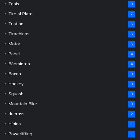
Tenis
9
Tiro al Plato
7
Triatlón
6
Tirachinas
6
Motor
6
Padel
4
Bádminton
4
Boxeo
3
Hockey
3
Squash
3
Mountain Bike
3
ducross
2
Hípica
1
Powerlifting
1