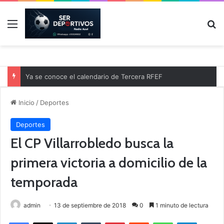
Menú
B
Ya se conoce el calendario de Tercera RFEF
Inicio
/
Deportes
Deportes
El CP Villarrobledo busca la
primera victoria a domicilio de la
temporada
admin
13 de septiembre de 2018
0
1 minuto de lectura
Facebook
X
LinkedIn
Tumblr
Pinterest
Reddit
WhatsApp
Telegram