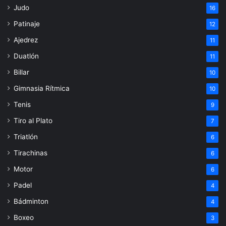
Judo
16
Patinaje
12
Ajedrez
11
Duatlón
11
Billar
10
Gimnasia Rítmica
10
Tenis
9
Tiro al Plato
7
Triatlón
6
Tirachinas
6
Motor
6
Padel
4
Bádminton
4
Boxeo
3