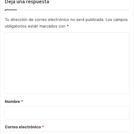
Deja una respuesta
Tu dirección de correo electrónico no será publicada.
Los campos
obligatorios están marcados con
*
C
o
m
e
n
t
a
r
Nombre
*
i
o
*
Correo electrónico
*