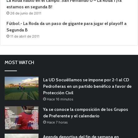
La Roda habló en el campo: San Fernando 0 – La Roda 1 ¡Ya
estamos en segunda B!
26 de junio de 2011
Fútbol.- La Roda da un paso de gigante para jugar el playoff a
Segunda B
11 de abril de 2011
MOST WATCH
La UD Socuéllamos se impone por 2-1 al CD
Pedroñeras en un partido benéfico a favor de
Protección Civil
Hace 16 minutos
Ya se conoce la composición de los Grupos
de Preferente y el calendario
Hace 7 horas
Agenda deportiva del fin de semana en