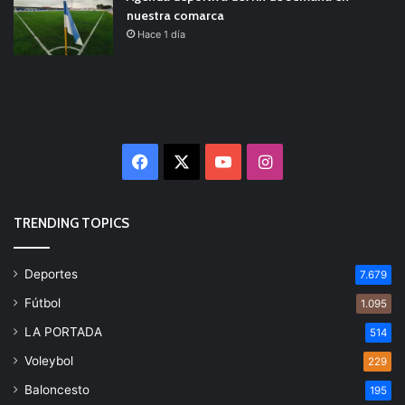
nuestra comarca
Hace 1 día
Facebook
X
YouTube
Instagram
TRENDING TOPICS
Deportes
7.679
Fútbol
1.095
LA PORTADA
514
Voleybol
229
Baloncesto
195