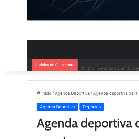
Noticias de última hora
El CB Villarrobledo y el CB Cri
Inicio
/
Agenda Deportiva
/
Agenda deportiva del f
Agenda Deportiva
Deportes
Agenda deportiva d