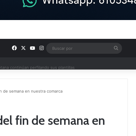
Facebook
X
YouTube
Instagram
Buscar
por
ptana continúan perfilando sus plantillas
in de semana en nuestra comarca
el fin de semana en