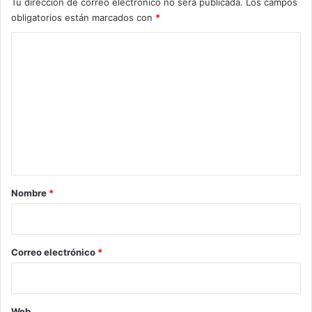
Tu dirección de correo electrónico no será publicada.
Los campos
obligatorios están marcados con
*
C
o
m
e
n
t
a
r
Nombre
*
i
o
*
Correo electrónico
*
Web