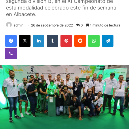
segunda división B, en el XI Campeonato de
esta modalidad celebrado este fin de semana
en Albacete.
admin
26 de septiembre de 2022
0
1 minuto de lectura
Facebook
X
LinkedIn
Tumblr
Pinterest
Reddit
WhatsApp
Telegram
Viber