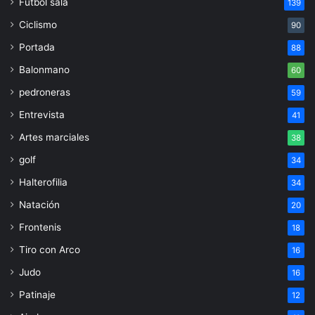
Fútbol sala
139
Ciclismo
90
Portada
88
Balonmano
60
pedroneras
59
Entrevista
41
Artes marciales
38
golf
34
Halterofilia
34
Natación
20
Frontenis
18
Tiro con Arco
16
Judo
16
Patinaje
12