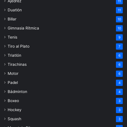
Ajedrez
11
Duatlón
11
Billar
10
Gimnasia Rítmica
10
Tenis
9
Tiro al Plato
7
Triatlón
6
Tirachinas
6
Motor
6
Padel
4
Bádminton
4
Boxeo
3
Hockey
3
Squash
3