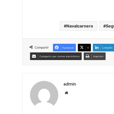
Navalcarnero
Seg
Compartir
Facebook
X
LinkedIn
Compartir por correo electrónico
Imprimir
admin
Siti
o
we
b