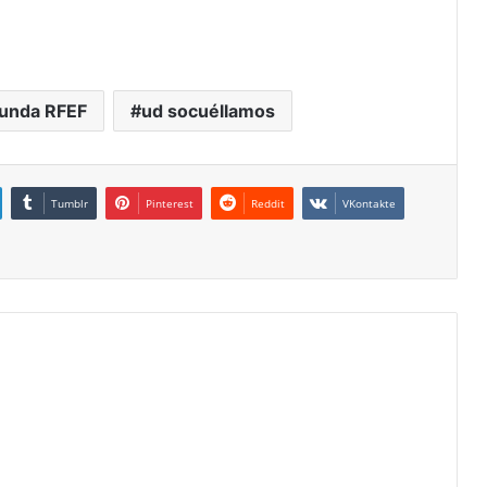
unda RFEF
ud socuéllamos
Tumblr
Pinterest
Reddit
VKontakte