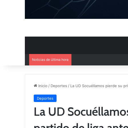
Noticias de última hora
El CB Villarrobledo y el CB Cri
Inicio
/
Deportes
/
La UD Socuéllamos pierde su pri
Deportes
La UD Socuéllamos
partido de liga ant