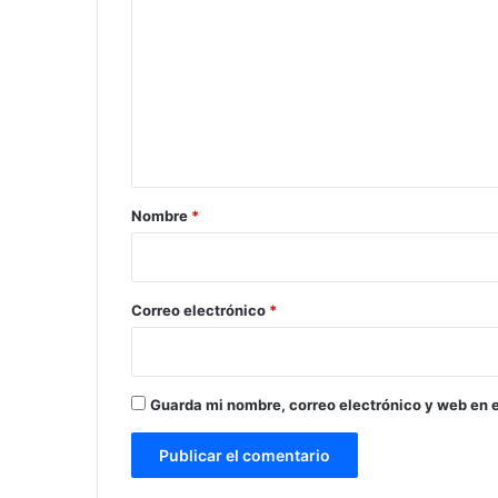
o
m
e
n
t
a
r
Nombre
*
i
o
*
Correo electrónico
*
Guarda mi nombre, correo electrónico y web en 