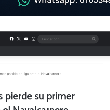
Facebook
X
YouTube
Instagram
Buscar
por
ptana continúan perfilando sus plantillas
mer partido de liga ante el Navalcarnero
 pierde su primer
e el Navalcarnero