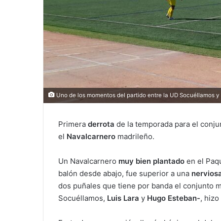
Uno de los momentos del partido entre la UD Socuéllamos y 
Primera
derrota
de la temporada para el conj
el
Navalcarnero
madrileño.
Un Navalcarnero
muy bien plantado
en el Paq
balón desde abajo, fue superior a una
nervios
dos puñales que tiene por banda el conjunto 
Socuéllamos,
Luis Lara
y
Hugo Esteban-
, hiz