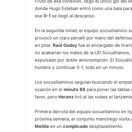
Fruto de esa conexión, llegó el único gol del e
donde Hugo Esteban entró como una bala para m
ese
0-1
se llegó al descanso.
En la segunda mitad, el equipo socuellamino sa
provocó un claro penalti por mano del defensa
en pitar.
Raúl Godoy
fue el encargado de tirar
no acabarían los males de la UD Socuéllamos, 
expulsado por doble amonestación. El Socuéll
hombre y continuar 0-1, todo en un minuto.
Los socuellaminos seguían buscando el empate 
ocasión en el
minuto 86
para poner las tablas
favor, pero
Heranz
tiró al las nubes el lanzami
Primera derrota del equipo socuellamino en li
próxima semana, el conjunto manchego visita a u
Melilla
en un
complicado
desplazamiento.