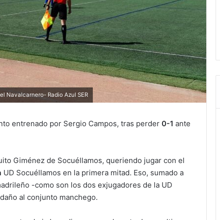
el Navalcarnero- Radio Azul SER
unto entrenado por Sergio Campos, tras perder
0-1
ante
uito Giménez de Socuéllamos, queriendo jugar con el
a
UD Socuéllamos en la primera mitad. Eso, sumado a
madrileño -como son los dos exjugadores de la UD
o daño al conjunto manchego.