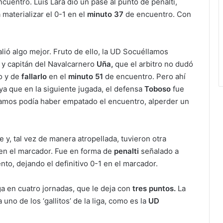
ncuentro. Luis Lara dio un pase al punto de penalti,
aterializar el 0-1 en el
minuto 37
de encuentro. Con
lió algo mejor. Fruto de ello, la UD Socuéllamos
 y capitán del Navalcarnero
Uña,
que el arbitro no dudó
lo y de
fallarlo
en el
minuto 51
de encuentro. Pero ahí
ya que en la siguiente jugada, el defensa
Toboso
fue
amos podía haber empatado el encuentro, alperder un
y, tal vez de manera atropellada, tuvieron otra
 en el marcador. Fue en forma de
penalti
señalado a
ento, dejando el definitivo 0-1 en el marcador.
ga en cuatro jornadas, que le deja con
tres puntos.
La
no de los ‘gallitos’ de la liga, como es la
UD