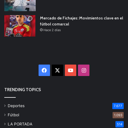
Mercado de Fichajes: Movimientos clave en el
fútbol comarcal
Hace 2 días
Facebook
X
YouTube
Instagram
TRENDING TOPICS
Deportes
7.677
Fútbol
1.093
LA PORTADA
514