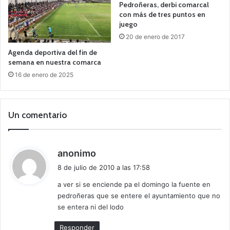
Pedroñeras, derbi comarcal
con más de tres puntos en
juego
20 de enero de 2017
Agenda deportiva del fin de
semana en nuestra comarca
16 de enero de 2025
Un comentario
d
anonimo
i
8 de julio de 2010 a las 17:58
c
a ver si se enciende pa el domingo la fuente en
e
pedroñeras que se entere el ayuntamiento que no
:
se entera ni del lodo
Responder