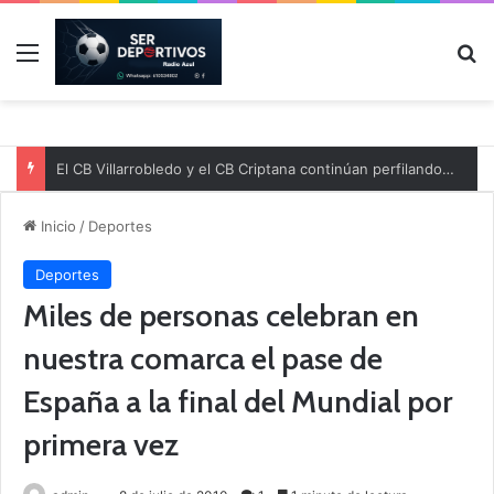
Menú
B
El CB Villarrobledo y el CB Criptana continúan perfilando sus plantillas
Inicio
/
Deportes
Deportes
Miles de personas celebran en
nuestra comarca el pase de
España a la final del Mundial por
primera vez