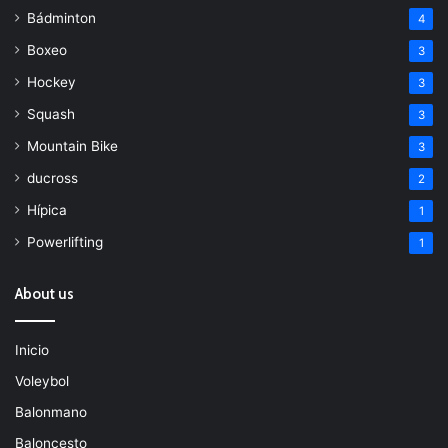
Bádminton
4
Boxeo
3
Hockey
3
Squash
3
Mountain Bike
3
ducross
2
Hípica
1
Powerlifting
1
About us
Inicio
Voleybol
Balonmano
Baloncesto