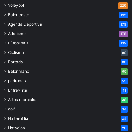
Voleybol
229
Baloncesto
195
Agenda Deportiva
179
Atletismo
175
Fútbol sala
139
Ciclismo
90
Portada
88
Balonmano
60
pedroneras
59
Entrevista
41
Artes marciales
38
golf
34
Halterofilia
34
Natación
20