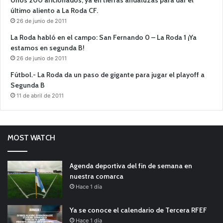
Unos 200 aficionados, ya en tierras andaluzas para dar el
último aliento a La Roda CF.
26 de junio de 2011
La Roda habló en el campo: San Fernando 0 – La Roda 1 ¡Ya
estamos en segunda B!
26 de junio de 2011
Fútbol.- La Roda da un paso de gigante para jugar el playoff a
Segunda B
11 de abril de 2011
MOST WATCH
Agenda deportiva del fin de semana en
nuestra comarca
Hace 1 día
Ya se conoce el calendario de Tercera RFEF
Hace 1 día