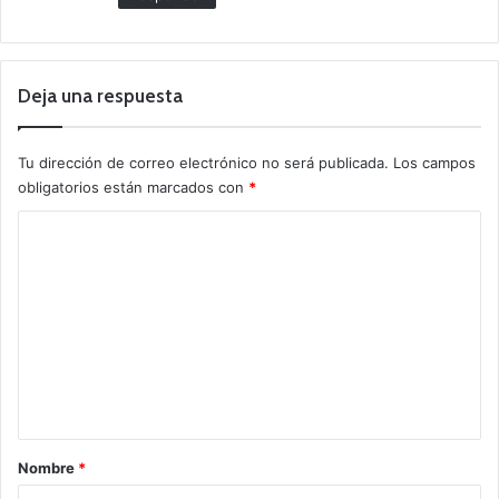
Deja una respuesta
Tu dirección de correo electrónico no será publicada.
Los campos
obligatorios están marcados con
*
C
o
m
e
n
t
a
r
Nombre
*
i